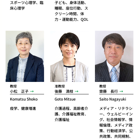
スポーツ心理学、臨
子ども、身体活動、
床心理学
睡眠、座位行動、ス
クリーン時間、体
力・運動能力、QOL
教授
准教授
教授
小松 正子
後藤 満枝
齋藤 長行
Komatsu Shoko
Goto Mitsue
Saito Nagayuki
疫学、健康増進
介護過程、高齢者介
メディア・リテラシ
護、介護福祉教育、
ー、ウェルビーイン
介護福祉
グ、社会情報学、情
報倫理、メディア政
策、行動経済学、公
共政策、共同規制、