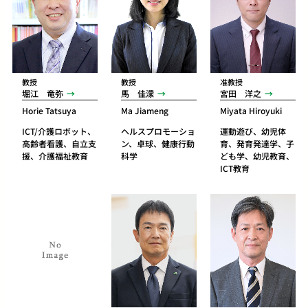
教授
教授
准教授
堀江 竜弥
馬 佳濛
宮田 洋之
Horie Tatsuya
Ma Jiameng
Miyata Hiroyuki
ICT/介護ロボット、
ヘルスプロモーショ
運動遊び、幼児体
高齢者看護、自立支
ン、卓球、健康行動
育、発育発達学、子
援、介護福祉教育
科学
ども学、幼児教育、
ICT教育