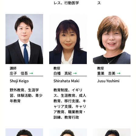
レス、行動医学
ス
講師
教授
教授
庄子 佳吾
白幡 真紀
重巣 吉美
Shoji Keigo
Shirahata Maki
Jusu Yoshimi
野外教育、生涯学
教育制度、イギリ
習、体験活動、青少
ス、生涯教育、成人
年教育
教育、移行支援、キ
ャリア支援、キャリ
ア教育、職業教育・
訓練、教育行政