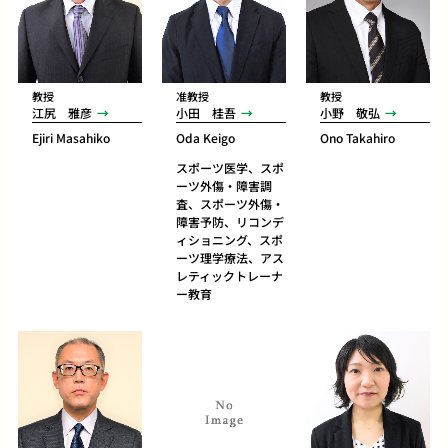
教授
准教授
教授
江尻 雅彦
小田 桂吾
小野 敬弘
Ejiri Masahiko
Oda Keigo
Ono Takahiro
スポーツ医学、スポ
ーツ外傷・障害調
査、スポーツ外傷・
障害予防、リコンデ
ィショニング、スポ
ーツ理学療法、アス
レティックトレーナ
ー教育