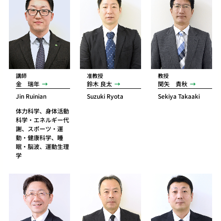
講師
准教授
教授
金 瑞年
鈴木 良太
関矢 貴秋
Jin Ruinian
Suzuki Ryota
Sekiya Takaaki
体力科学、身体活動
科学・エネルギー代
謝、スポーツ・運
動・健康科学、睡
眠・脳波、運動生理
学