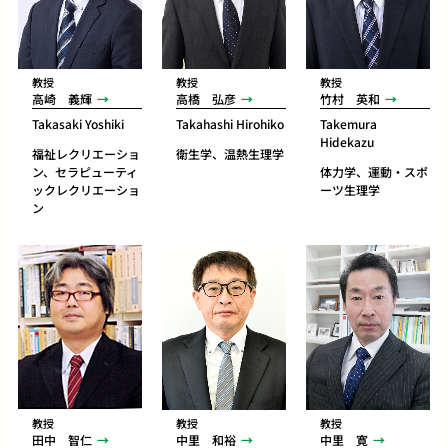
教授
教授
教授
高崎 義輝
高橋 弘彦
竹村 英和
Takasaki Yoshiki
Takahashi Hirohiko
Takemura
Hidekazu
福祉レクリエーショ
衛生学、温熱生理学
ン、セラピューティ
体力学、運動・スポ
ックレクリエーショ
ーツ生理学
ン
教授
教授
教授
田中 智仁
中里 和裕
中里 寛