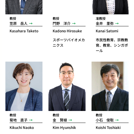
教授
教授
准教授
笠原 岳人
門野 洋介
金井 里弥
Kasahara Taketo
Kadono Hirosuke
Kanai Satomi
スポーツバイオメカ
市民性教育、宗教教
ニクス
育、教育、シンガポ
ール
教授
教授
教授
菊地 直子
金 賢植
小石 俊聡
Kikuchi Naoko
Kim Hyunshik
Koishi Toshiaki