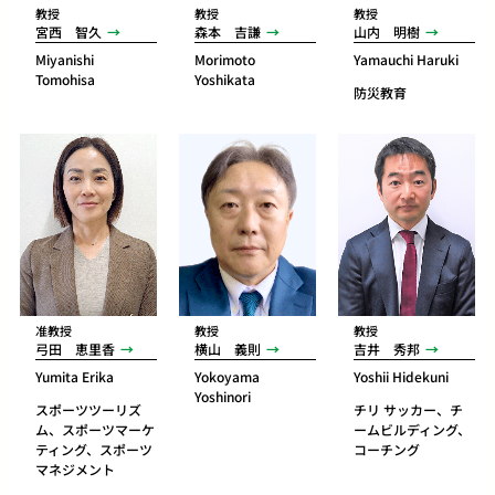
教授
教授
教授
宮西 智久
森本 吉謙
山内 明樹
Miyanishi
Morimoto
Yamauchi Haruki
Tomohisa
Yoshikata
防災教育
准教授
教授
教授
弓田 恵里香
横山 義則
吉井 秀邦
Yumita Erika
Yokoyama
Yoshii Hidekuni
Yoshinori
スポーツツーリズ
チリ サッカー、チ
ム、スポーツマーケ
ームビルディング、
ティング、スポーツ
コーチング
マネジメント