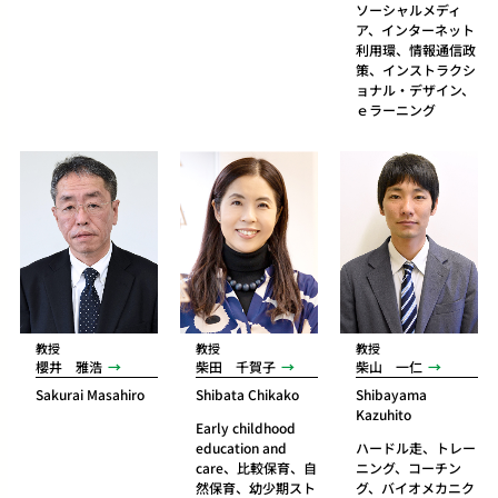
ソーシャルメディ
ア、インターネット
利用環、情報通信政
策、インストラクシ
ョナル・デザイン、
ｅラーニング
教授
教授
教授
櫻井 雅浩
柴田 千賀子
柴山 一仁
Sakurai Masahiro
Shibata Chikako
Shibayama
Kazuhito
Early childhood
education and
ハードル走、トレー
care、比較保育、自
ニング、コーチン
然保育、幼少期スト
グ、バイオメカニク