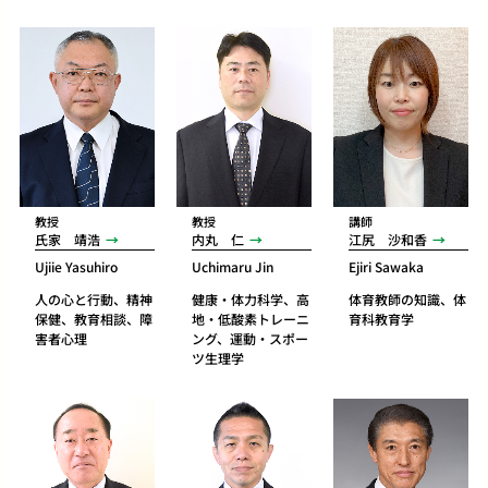
教授
教授
講師
氏家 靖浩
内丸 仁
江尻 沙和香
Ujiie Yasuhiro
Uchimaru Jin
Ejiri Sawaka
人の心と行動、精神
健康・体力科学、高
体育教師の知識、体
保健、教育相談、障
地・低酸素トレーニ
育科教育学
害者心理
ング、運動・スポー
ツ生理学