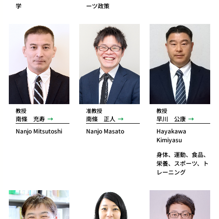
学
ーツ政策
教授
准教授
教授
南條 充寿
南條 正人
早川 公康
Nanjo Mitsutoshi
Nanjo Masato
Hayakawa
Kimiyasu
身体、運動、食品、
栄養、スポーツ、ト
レーニング