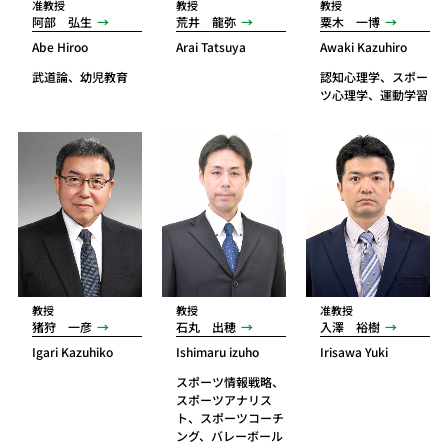
准教授
教授
教授
阿部 弘生
荒井 龍弥
粟木 一博
Abe Hiroo
Arai Tatsuya
Awaki Kazuhiro
武道論、幼児教育
認知心理学、スポー
ツ心理学、運動学習
教授
教授
准教授
猪狩 一彦
石丸 出穂
入澤 裕樹
Igari Kazuhiko
Ishimaru izuho
Irisawa Yuki
スポーツ情報戦略、
スポーツアナリス
ト、スポーツコーチ
ング、バレーボール