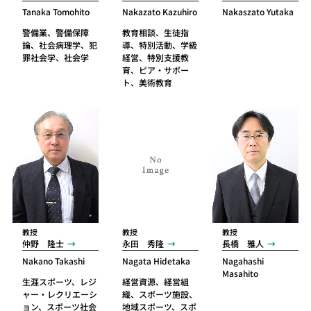
Tanaka Tomohito
Nakazato Kazuhiro
Nakaszato Yutaka
警備業、警備保障
教育相談、生徒指
論、社会病理学、犯
導、特別活動、学級
罪社会学、社会学
経営、特別支援教
育、ピア・サポー
ト、美術教育
教授
教授
教授
仲野 隆士
永田 秀隆
長橋 雅人
Nakano Takashi
Nagata Hidetaka
Nagahashi
Masahito
生涯スポーツ、レジ
経営資源、経営組
ャー・レクリエーシ
織、スポーツ施設、
ョン、スポーツ社会
地域スポーツ、スポ