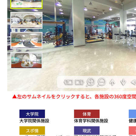
▲左のサムネイルをクリックすると、各施設の360度空
大学院
体育
大学院関係施設
体育学科関係施設
健
スポ情
現武