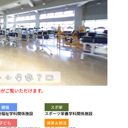
間がご覧いただけます。
健福
スポ栄
康福祉学科関係施設
スポーツ栄養学科関係施設
子ども
体実＆部活