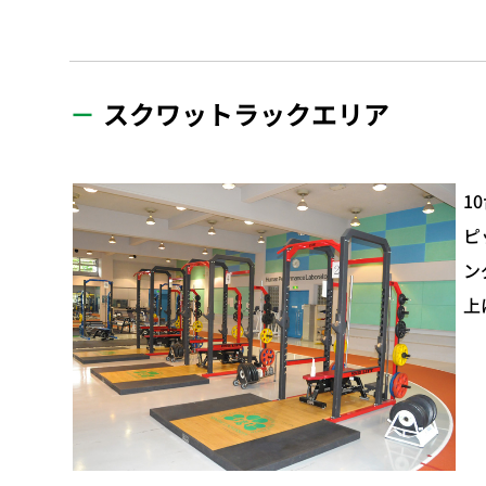
スクワットラックエリア
1
ピ
ン
上