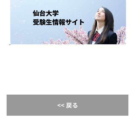
​​
<< 戻る