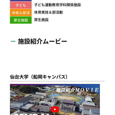
子ども運動教育学科関係施設
子ども
体育実技＆部活動
体実＆部活
厚生施設
厚生施設
施設紹介ムービー
仙台大学（船岡キャンパス）