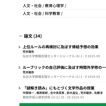
人文・社会 / 教育心理学 /
人文・社会 / 科学教育 /
論文 (34)
上位ルールの再検討に及ぼす帰結予想の効果
1.
荒井龍弥
仙台大学教職支援センタージャーナル (4) 1 - 9
2025-09
ルーブリックの自己評価に及ぼす時間外学修の一手
2.
荒井龍弥
仙台大学教職支援センタージャーナル (1) 1 - 9
2024-03
「謎解き読み」にもとづく文学作品の授業
3.
作間慎一 , 梶原郁郎 , 吉中真菜恵 , 鈴木昌弘 , 荒井龍弥 , 佐藤淳
教授学習心理学研究 19 (1) 29 - 59
2024-02