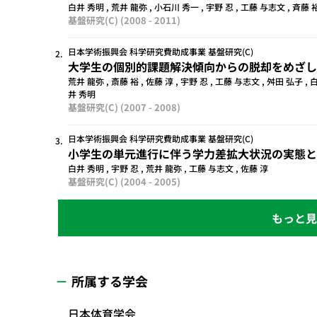
白井 秀明 , 荒井 龍弥 , 小石川 秀一 , 宇野 忍 , 工藤 与志文 , 斉藤 裕
基盤研究(C)
(2008 - 2011)
日本学術振興会 科学研究費助成事業 基盤研究(C)
2.
大学生の個別的課題解決傾向からの脱却をめざし
荒井 龍弥 , 斎藤 裕 , 佐藤 淳 , 宇野 忍 , 工藤 与志文 , 舛田 弘子 , 
井 秀明
基盤研究(C)
(2007 - 2008)
日本学術振興会 科学研究費助成事業 基盤研究(C)
3.
小学生の単元進行に伴う学力差拡大状況の実態と
白井 秀明 , 宇野 忍 , 荒井 龍弥 , 工藤 与志文 , 佐藤 淳
基盤研究(C)
(2004 - 2005)
所属する学会
日本体育学会