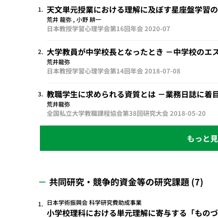
天文単元授業における理解に及ぼす星座盤学習の
1.
荒井 龍弥 , 小野 耕一
日本教授学習心理学会第16回年会
2020-07
大学教員が中学校長となったとき －中学校のエ
2.
荒井龍弥
日本教授学習心理学会第14回年会
2018-07-08
教職学生に求められる資質とは －業務日誌に着
3.
荒井龍弥
全国私立大学教職課程協会第38回研究大会
2018-05-20
共同研究・競争的資金等の研究課題 (7)
日本学術振興会 科学研究費助成事業
1.
小学校理科における単元理解に寄与する「ものづ