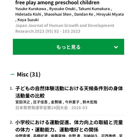
free play among preschool children
Yusuke Kurokawa , Ryosuke Onuki , Takumi Kumakura ,
Hidetada Kishi , Shaoshuai Shen , Dandan Ke , Hiroyuki Miyata
, Koya Suzuki
Japan Journal of Human Growth and Development
Research 2023 (95) 92 - 103
2023
Misc (31)
子どもの自然体験活動における天候条件別の身体
1.
活動量の比較
宮田洋之 , 庄子佳吾 , 金賢植 , 今井夏子 , 鈴木宏哉
日本発育発達学会第24回大会 -
2026-03
小学校における運動促進、体力向上の取組と児童
2.
の体力・運動能力、運動嗜好との関係
中野貴博 , 高橋好波 , 後藤晃伸 , 佐野 孝 , 加納裕久 , 可西泰修 , 宮