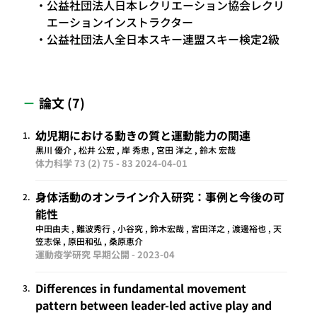
公益社団法人日本レクリエーション協会レクリ
エーションインストラクター
公益社団法人全日本スキー連盟スキー検定2級
論文 (7)
幼児期における動きの質と運動能力の関連
1.
黒川 優介 , 松井 公宏 , 岸 秀忠 , 宮田 洋之 , 鈴木 宏哉
体力科学 73 (2) 75 - 83
2024-04-01
身体活動のオンライン介入研究：事例と今後の可
2.
能性
中田由夫 , 難波秀行 , 小谷究 , 鈴木宏哉 , 宮田洋之 , 渡邊裕也 , 天
笠志保 , 原田和弘 , 桑原恵介
運動疫学研究 早期公開 -
2023-04
Differences in fundamental movement
3.
pattern between leader-led active play and