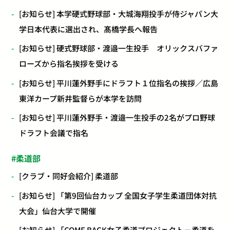
[お知らせ] 本学硬式野球部・大城海翔投手が侍ジャパン大
学日本代表に選出され、髙橋学長へ報告
[お知らせ] 硬式野球部・渡邉一生投手 オリックスバファ
ローズから指名挨拶を受ける
[お知らせ] 平川蓮外野手にドラフト１位指名の挨拶／広島
東洋カープ新井監督らが本学を訪問
[お知らせ] 平川蓮外野手・渡邉一生投手の2名がプロ野球
ドラフト会議で指名
柔道部
[クラブ・同好会紹介] 柔道部
[お知らせ] 「第9回仙台カップ 全国女子学生柔道団体対抗
大会」仙台大学で開催
[お知らせ] 「COME BACK女子柔道プロジェクト－柔道を