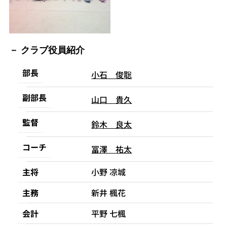
クラブ役員紹介
部長
小石 俊聡
副部長
山口 貴久
監督
鈴木 良太
コーチ
冨澤 祐太
主将
小野 凉城
主務
新井 楓花
会計
平野 七楓