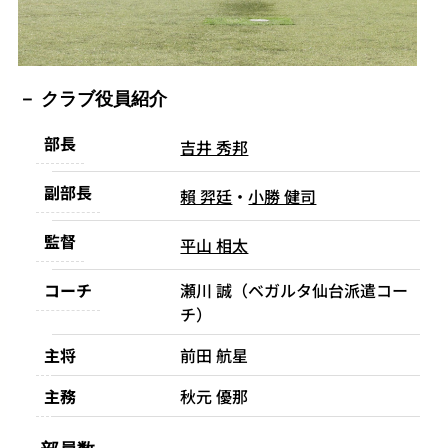
クラブ役員紹介
部長
吉井 秀邦
副部長
賴 羿廷
・
小勝 健司
監督
平山 相太
コーチ
瀬川 誠（ベガルタ仙台派遣コー
チ）
主将
前田 航星
主務
秋元 優那