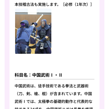
本技稽古法も実施します。［必修（1年次）］
科目名：中国武術Ⅰ・Ⅱ
中国武術は、徒手技術である拳法と武器術
（刀、剣、槍、棍）が含まれています。中国
武術Ⅰでは、太極拳の基礎的動作と代表的な
技である24式を、中国武術Ⅱでは長拳を修得