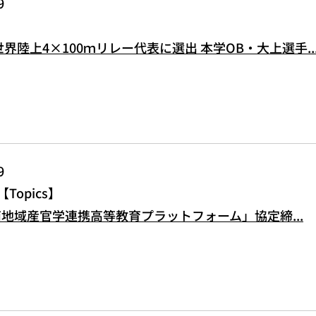
9
世界陸上4×100ｍリレー代表に選出 本学OB・大上選手..
9
Topics
地域産官学連携高等教育プラットフォーム」協定締...