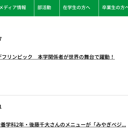
メディア情報
部活動
在学生の方へ
卒業生の方
7
5デフリンピック 本学関係者が世界の舞台で躍動！
1
養学科2年・後藤千大さんのメニューが「みやぎベジ...