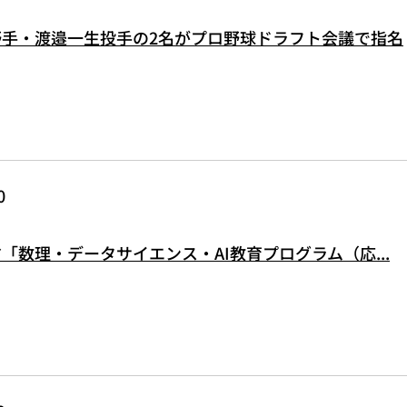
野手・渡邉一生投手の2名がプロ野球ドラフト会議で指名
0
「数理・データサイエンス・AI教育プログラム（応...