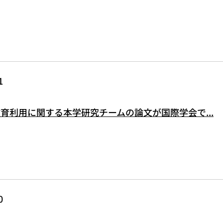
1
教育利用に関する本学研究チームの論文が国際学会で...
0