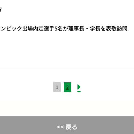
7
リンピック出場内定選手5名が理事長・学長を表敬訪問
1
2
<< 戻る