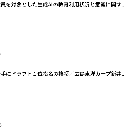
員を対象とした生成AIの教育利用状況と意識に関す...
4
手にドラフト１位指名の挨拶／広島東洋カープ新井...
3