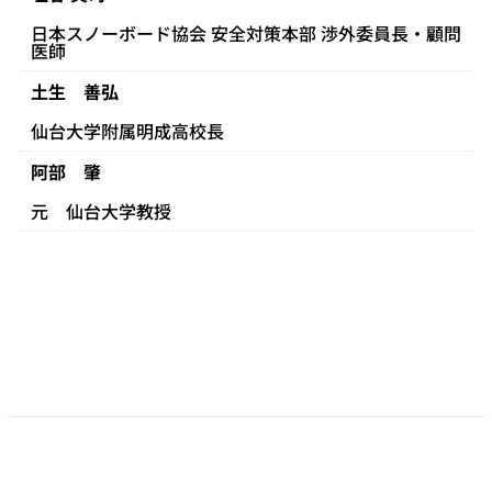
日本スノーボード協会 安全対策本部 渉外委員長・顧問
医師
土生 善弘
仙台大学附属明成高校長
阿部 肇
元 仙台大学教授