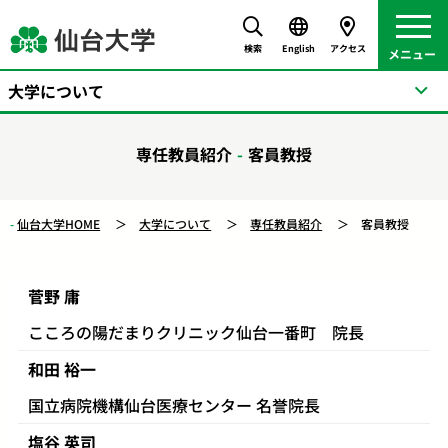
検索
English
アクセス
大学について
専任教員紹介
客員教授
仙台大学HOME
大学について
専任教員紹介
客員教授
菅野 庸
こころの陽だまりクリニック仙台一番町 院長
和田 裕一
国立病院機構仙台医療センター 名誉院長
塩谷 英司