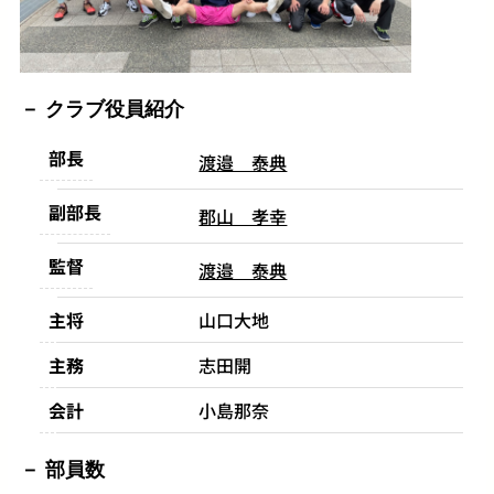
クラブ役員紹介
部長
渡邉 泰典
副部長
郡山 孝幸
監督
渡邉 泰典
主将
山口大地
主務
志田開
会計
小島那奈
部員数