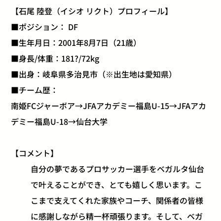
【石尾 陸登（イシオ リクト）プロフィール】
■ポジション： DF
■生年月日：2001年8月7日（21歳）
■身長/体重：181?/72kg
■出身：岐阜県多治見市（※出生地は愛知県）
■チーム歴：
南姫FCジャーボア→JFAアカデミー福島U-15→JFAアカ
デミー福島U-18→仙台大学
【コメント】
自分の夢であるプロサッカー選手をベガルタ仙台
で叶えることができ、とても嬉しく思います。こ
こまで支えてくれた家族やコーチ、関係者の皆様
に感謝しながら精一杯頑張ります。そして、ベガ