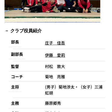
クラブ役員紹介
部長
庄子 佳吾
副部長
伊藤 愛莉
監督
村松 敦大
コーチ
菊地 亮雅
主将
(男子）菊地渉太・（女子）三浦
虹胡
主務
藤原郷秀