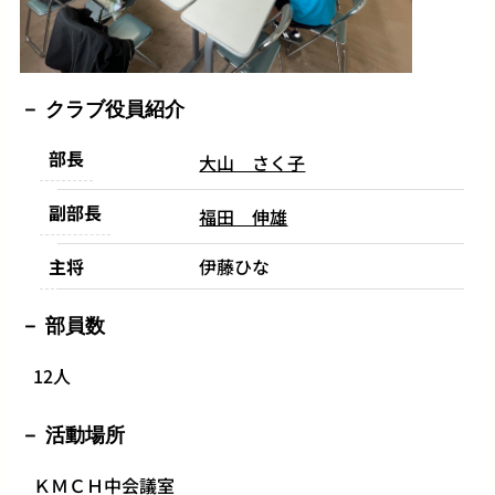
クラブ役員紹介
部長
大山 さく子
副部長
福田 伸雄
主将
伊藤ひな
部員数
12人
活動場所
ＫＭＣＨ中会議室