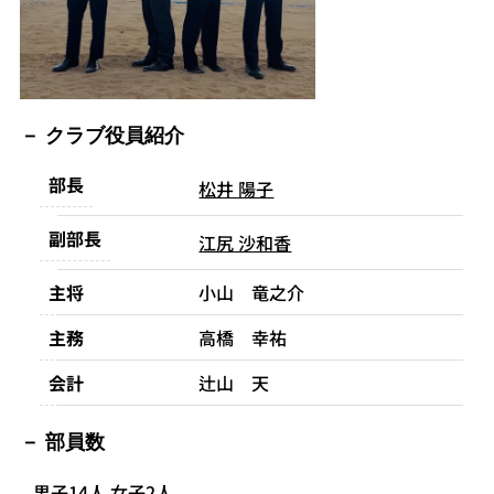
クラブ役員紹介
部長
松井 陽子
副部長
江尻 沙和香
主将
小山 竜之介
主務
高橋 幸祐
会計
辻山 天
部員数
男子14人 女子2人