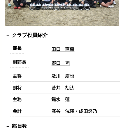
クラブ役員紹介
部長
田口 直樹
副部長
野口 翔
主将
及川 慶也
副将
菅井 胡汰
主務
鑓水 蓮
会計
髙谷 洸瑛・成田悠乃
部員数