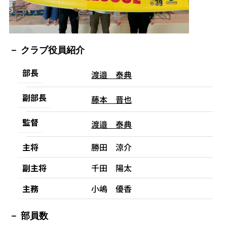
クラブ役員紹介
部長
渡邉 泰典
副部長
藤本 晋也
監督
渡邉 泰典
主将
勝田 涼介
副主将
千田 陽太
主務
小嶋 優香
部員数