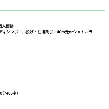
個人面接
ィシンボール投げ・往復跳び・40m走orシャトルラ
0分400字）