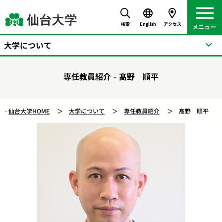
検索
English
アクセス
大学について
専任教員紹介
髙野 順平
仙台大学HOME
大学について
専任教員紹介
髙野 順平