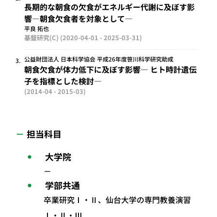
長期的な朝食の欠食がエネルギー代謝に及ぼす影
響―朝食欠食者を対象として―
平良 拓也
基盤研究(C)
(2020-04-01 - 2025-03-31)
公益財団法人 日本科学協会 平成26年度笹川科学研究助成
3.
朝食欠食が体力低下に及ぼす影響― ヒト時計遺伝
子を指標とした検討―
(2014-04 - 2015-03)
担当科目
大学院
－
学部共通
卒業研究Ⅰ・Ⅱ、仙台大学の専門教養演習
Ⅰ・Ⅱ・Ⅲ