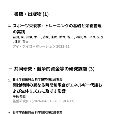
書籍・出版物 (1)
スポーツ栄養学 : トレーニングの基礎と栄養管理
1.
の実践
岩田, 純 , 川俣, 幸一 , 古泉, 佳代 , 鈴木, 省三 , 清野, 隼 , 平良, 拓也
, 津吉, 哲士
アイ・ケイコーポレーション
2022-11
共同研究・競争的資金等の研究課題 (3)
日本学術振興会 科学研究費助成事業
1.
開始時刻の異なる時間制限食がエネルギー代謝お
よび生体リズムに及ぼす影響
平良 拓也
基盤研究(C)
(2026-04-01 - 2030-03-31)
日本学術振興会 科学研究費助成事業
2.