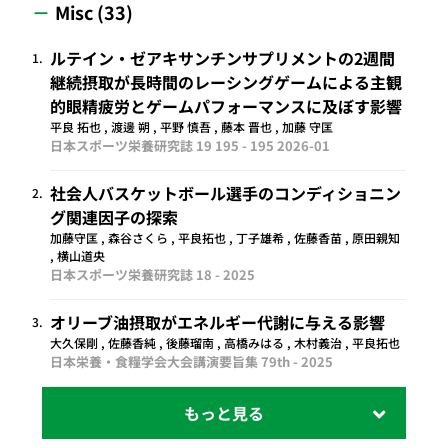
Misc (33)
ルテイン・ゼアキサンチンサプリメントの2週間
1.
継続摂取が長時間のレーシングゲームによる主観
的眼精疲労とゲームパフォーマンスに及ぼす影響
平良 拓也 , 渡邊 朔 , 平野 慎吾 , 藤本 晋也 , 加藤 守匡
日本スポーツ栄養研究誌 19 195 - 195
2026-01
社会人バスケットボール選手のコンディショニン
2.
グ関連因子の探索
加藤守匡 , 森谷さくら , 平良拓也 , 丁子雄希 , 佐藤香苗 , 原田親知
, 横山道央
日本スポーツ栄養研究誌 18 -
2025
オリーブ油摂取がエネルギー代謝に与える影響
3.
大久保剛 , 佐藤香純 , 後藤瑠南 , 高橋みはる , 木村義治 , 平良拓也
日本栄養・食糧学会大会講演要旨集 79th -
2025