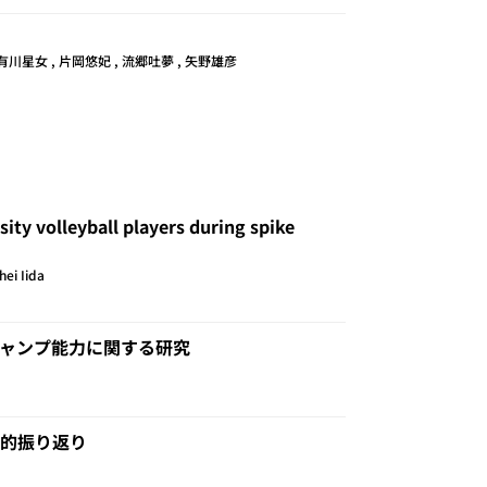
 有川星女 , 片岡悠妃 , 流郷吐夢 , 矢野雄彦
sity volleyball players during spike
hei Iida
ャンプ能力に関する研究
的振り返り