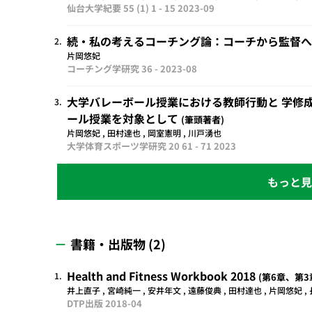
仙台大学紀要 55 (1) 1 - 15
2023-09
続・私の考えるコーチング論：コーチから監督
2.
片岡悠妃
コーチング学研究 36 -
2023-08
大学バレーボール授業における教師行動と 学修成
3.
ール授業を対象として
筆頭著者
片岡悠妃 , 田村達也 , 岡室憲明 , 川戸湧也
大学体育スポーツ学研究 20 61 - 71
2023
書籍・出版物 (2)
Health and Fitness Workbook 2018
1.
第6章、第3
井上直子 , 宮崎純一 , 安井年文 , 遠藤俊典 , 田村達也 , 片岡悠妃 ,
DTP出版
2018-04