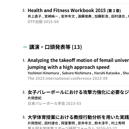
Health and Fitness Workbook 2015
2.
第３章
井上直子 , 宮崎純一 , 安井年文 , 遠藤俊典 , 加藤彰浩 , 田村達也 ,
DTP出版
2015-04
講演・口頭発表等 (13)
Analyzing the takeoff motion of femail univer
1.
jumping with a high approach speed
Yoshinori Kinomura , Saburo Nishimura , Haruhi Kataoka , Shu
The 2023 international conference
2023-09
女子バレーボールにおける攻撃力強化に必要なジ
2.
片岡悠妃
日本バレーボール学会
2023-03
大学体育授業における教授行動分析を用いた実践
3.
片岡悠妃 , 田村達也 , 岡室憲明 , 安井年文 , 鈴木淳平 , 村上秀明
第８回大学体育スポーツ研究フォーラム
2020-02-27