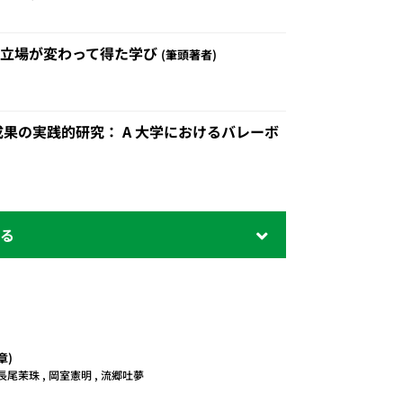
へ立場が変わって得た学び
筆頭著者
果の実践的研究： A 大学におけるバレーボ
章
 長尾茉珠 , 岡室憲明 , 流郷吐夢