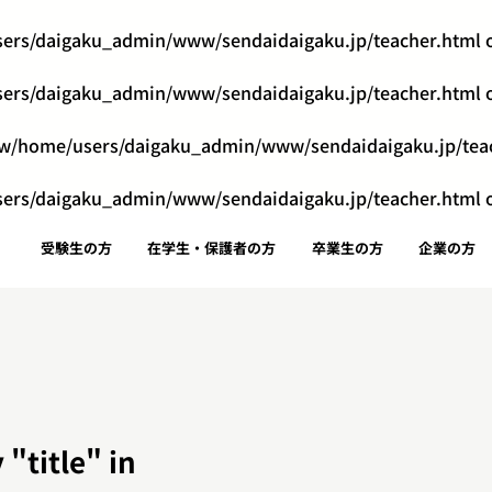
ers/daigaku_admin/www/sendaidaigaku.jp/teacher.html
o
ers/daigaku_admin/www/sendaidaigaku.jp/teacher.html
o
w/home/users/daigaku_admin/www/sendaidaigaku.jp/tea
ers/daigaku_admin/www/sendaidaigaku.jp/teacher.html
o
受験生の方
在学生・保護者の方
卒業生の方
企業の方
 "title" in