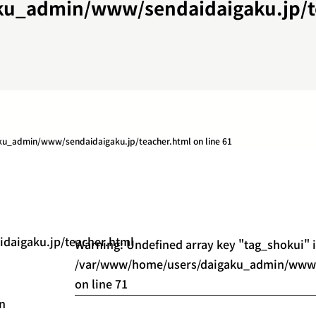
ku_admin/www/sendaidaigaku.jp/t
u_admin/www/sendaidaigaku.jp/teacher.html
on line
61
aigaku.jp/teacher.html
Warning
: Undefined array key "tag_shokui" 
/var/www/home/users/daigaku_admin/www/s
on line
71
in