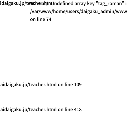
aigaku.jp/teacher.html
Warning
: Undefined array key "tag_roman" 
/var/www/home/users/daigaku_admin/www/s
on line
74
daigaku.jp/teacher.html
on line
109
daigaku.jp/teacher.html
on line
418