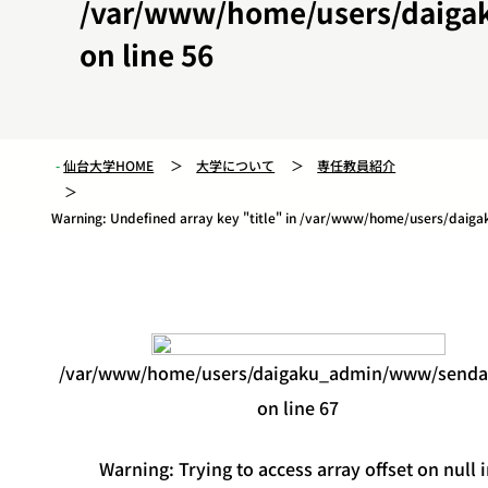
/var/www/home/users/daiga
on line
56
仙台大学HOME
大学について
専任教員紹介
Warning
: Undefined array key "title" in
/var/www/home/users/daigak
/var/www/home/users/daigaku_admin/www/sendaid
on line
67
Warning
: Trying to access array offset on null 