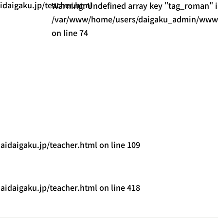
aigaku.jp/teacher.html
Warning
: Undefined array key "tag_roman" 
/var/www/home/users/daigaku_admin/www/s
on line
74
daigaku.jp/teacher.html
on line
109
daigaku.jp/teacher.html
on line
418