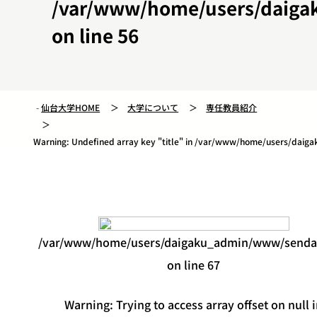
/var/www/home/users/daiga
on line
56
仙台大学HOME
大学について
専任教員紹介
Warning
: Undefined array key "title" in
/var/www/home/users/daigak
/var/www/home/users/daigaku_admin/www/sendaid
on line
67
Warning
: Trying to access array offset on null 