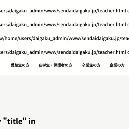
ers/daigaku_admin/www/sendaidaigaku.jp/teacher.html
o
ers/daigaku_admin/www/sendaidaigaku.jp/teacher.html
o
w/home/users/daigaku_admin/www/sendaidaigaku.jp/tea
ers/daigaku_admin/www/sendaidaigaku.jp/teacher.html
o
受験生の方
在学生・保護者の方
卒業生の方
企業の方
 "title" in