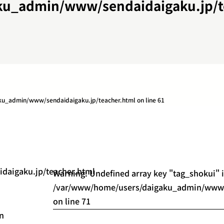
ku_admin/www/sendaidaigaku.jp/t
u_admin/www/sendaidaigaku.jp/teacher.html
on line
61
aigaku.jp/teacher.html
Warning
: Undefined array key "tag_shokui" 
/var/www/home/users/daigaku_admin/www/s
on line
71
in