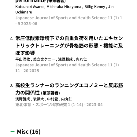
筆頭著者
Katsunari Asano , Michitaka Hirayama , Billig Kenny , Jin
Uchimaru
Japanese Journal of Sports and Health Science 11 (1) 1
- 9
2025-06
常圧低酸素環境下での自重負荷を用いたエキセン
2.
トリックトレーニングが骨格筋の形態・機能に及
ぼす影響
平山満敬 , 美立宮ケニー , 浅野勝成 , 内丸仁
Japanese Journal of Sports and Health Science 11 (1)
11 - 20
2025
高校生ランナーのランニングエコノミーと反応筋
3.
力の関係性
筆頭著者
浅野勝成 , 後藤大 , 中村登 , 内丸仁
東北体育・スポーツ科学研究 1 (1-14) -
2023-04
Misc (16)