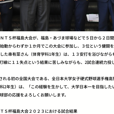
ＮＴＳ杯福島大会が、福島・あづま球場などで５日から２日間
始動からわずか１か月でこの大会に参加し、３位という健闘を
した串有菜さん（体育学科1年生）は、１３安打を浴びながら
打線に１１失点という結果に苦しみながらも、2試合連続力投
催される初の全国大会である、全日本大学女子硬式野球選手権高
科2年生）は、「この経験を生かして、大学日本一を目指した
球部の応援をよろしくお願いします。
ＴＳ杯福島大会２０２３における試合結果