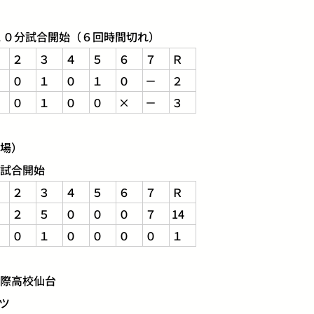
０分試合開始（６回時間切れ）
２
３
４
５
６
７
Ｒ
０
１
０
１
０
－
２
０
１
０
０
×
－
３
場）
試合開始
２
３
４
５
６
７
Ｒ
２
５
０
０
０
７
14
０
１
０
０
０
０
１
際高校仙台
ツ