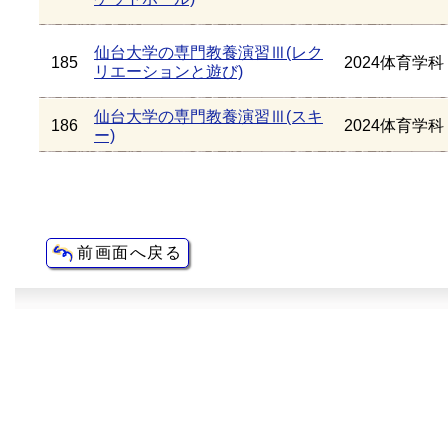
仙台大学の専門教養演習Ⅲ(レク
185
2024体育学
リエーションと遊び)
仙台大学の専門教養演習Ⅲ(スキ
186
2024体育学
ー)