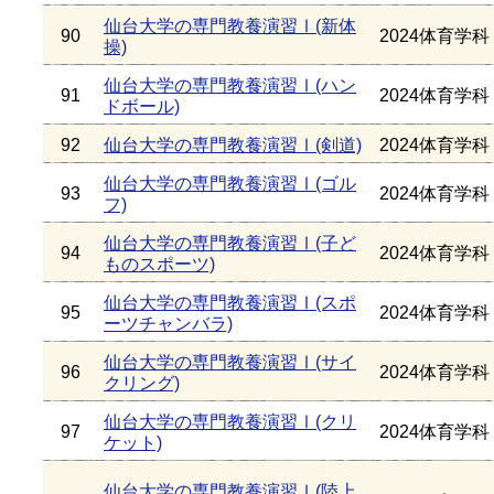
仙台大学の専門教養演習Ⅰ(新体
90
2024体育学
操)
仙台大学の専門教養演習Ⅰ(ハン
91
2024体育学
ドボール)
92
仙台大学の専門教養演習Ⅰ(剣道)
2024体育学
仙台大学の専門教養演習Ⅰ(ゴル
93
2024体育学
フ)
仙台大学の専門教養演習Ⅰ(子ど
94
2024体育学
ものスポーツ)
仙台大学の専門教養演習Ⅰ(スポ
95
2024体育学
ーツチャンバラ)
仙台大学の専門教養演習Ⅰ(サイ
96
2024体育学
クリング)
仙台大学の専門教養演習Ⅰ(クリ
97
2024体育学
ケット)
仙台大学の専門教養演習Ⅰ(陸上