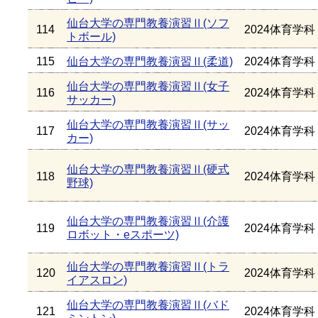
仙台大学の専門教養演習Ⅱ(ソフ
114
2024体育学
トボール)
115
仙台大学の専門教養演習Ⅱ(柔道)
2024体育学
仙台大学の専門教養演習Ⅱ(女子
116
2024体育学
サッカー)
仙台大学の専門教養演習Ⅱ(サッ
117
2024体育学
カー)
仙台大学の専門教養演習Ⅱ(硬式
118
2024体育学
野球)
仙台大学の専門教養演習Ⅱ(介護
119
2024体育学
ロボット・eスポーツ)
仙台大学の専門教養演習Ⅱ(トラ
120
2024体育学
イアスロン)
仙台大学の専門教養演習Ⅱ(バド
121
2024体育学