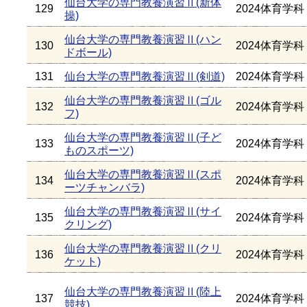
仙台大学の専門教養演習Ⅱ(新体
129
2024体育学
操)
仙台大学の専門教養演習Ⅱ(ハン
130
2024体育学
ドボール)
131
仙台大学の専門教養演習Ⅱ(剣道)
2024体育学
仙台大学の専門教養演習Ⅱ(ゴル
132
2024体育学
フ)
仙台大学の専門教養演習Ⅱ(子ど
133
2024体育学
ものスポーツ)
仙台大学の専門教養演習Ⅱ(スポ
134
2024体育学
ーツチャンバラ)
仙台大学の専門教養演習Ⅱ(サイ
135
2024体育学
クリング)
仙台大学の専門教養演習Ⅱ(クリ
136
2024体育学
ケット)
仙台大学の専門教養演習Ⅱ(陸上
137
2024体育学
競技)