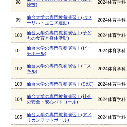
98
2024体育学
競技)
仙台大学の専門教養演習Ⅰ(パワ
99
2024体育学
ーリハ・足こぎ運動)
仙台大学の専門教養演習Ⅰ(子ど
100
2024体育学
もの食育と身体活動)
仙台大学の専門教養演習Ⅰ(ビー
101
2024体育学
チボール)
仙台大学の専門教養演習Ⅰ(ITス
102
2024体育学
キル)
103
仙台大学の専門教養演習Ⅰ(S&C)
2024体育学
仙台大学の専門教養演習Ⅰ(社会
104
2024体育学
の安全・安心パトロール)
仙台大学の専門教養演習Ⅰ(アメ
105
2024体育学
リカンフットボール)