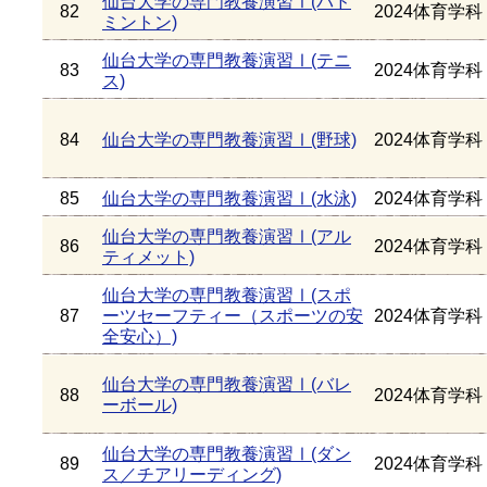
仙台大学の専門教養演習Ⅰ(バド
82
2024体育学
ミントン)
仙台大学の専門教養演習Ⅰ(テニ
83
2024体育学
ス)
84
仙台大学の専門教養演習Ⅰ(野球)
2024体育学
85
仙台大学の専門教養演習Ⅰ(水泳)
2024体育学
仙台大学の専門教養演習Ⅰ(アル
86
2024体育学
ティメット)
仙台大学の専門教養演習Ⅰ(スポ
87
ーツセーフティー（スポーツの安
2024体育学
全安心）)
仙台大学の専門教養演習Ⅰ(バレ
88
2024体育学
ーボール)
仙台大学の専門教養演習Ⅰ(ダン
89
2024体育学
ス／チアリーディング)