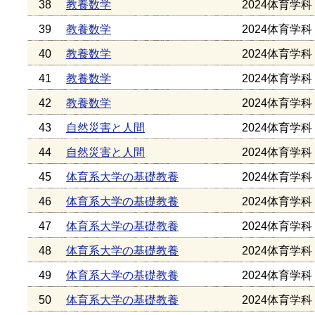
38
教養数学
2024体育学
39
教養数学
2024体育学
40
教養数学
2024体育学
41
教養数学
2024体育学
42
教養数学
2024体育学
43
自然災害と人間
2024体育学
44
自然災害と人間
2024体育学
45
体育系大学の基礎教養
2024体育学
46
体育系大学の基礎教養
2024体育学
47
体育系大学の基礎教養
2024体育学
48
体育系大学の基礎教養
2024体育学
49
体育系大学の基礎教養
2024体育学
50
体育系大学の基礎教養
2024体育学