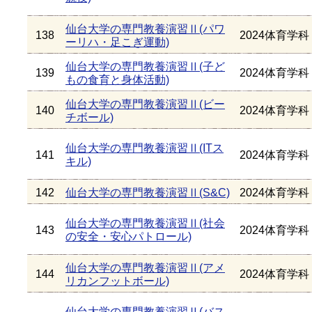
仙台大学の専門教養演習Ⅱ(パワ
138
2024体育学
ーリハ・足こぎ運動)
仙台大学の専門教養演習Ⅱ(子ど
139
2024体育学
もの食育と身体活動)
仙台大学の専門教養演習Ⅱ(ビー
140
2024体育学
チボール)
仙台大学の専門教養演習Ⅱ(ITス
141
2024体育学
キル)
142
仙台大学の専門教養演習Ⅱ(S&C)
2024体育学
仙台大学の専門教養演習Ⅱ(社会
143
2024体育学
の安全・安心パトロール)
仙台大学の専門教養演習Ⅱ(アメ
144
2024体育学
リカンフットボール)
仙台大学の専門教養演習Ⅱ(バス