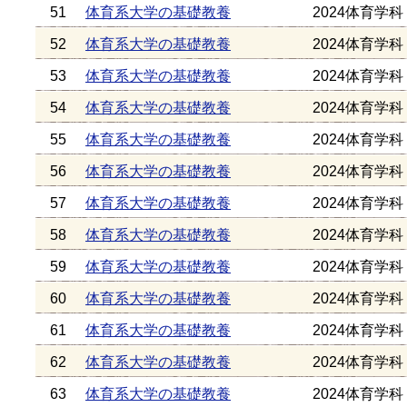
51
体育系大学の基礎教養
2024体育学
52
体育系大学の基礎教養
2024体育学
53
体育系大学の基礎教養
2024体育学
54
体育系大学の基礎教養
2024体育学
55
体育系大学の基礎教養
2024体育学
56
体育系大学の基礎教養
2024体育学
57
体育系大学の基礎教養
2024体育学
58
体育系大学の基礎教養
2024体育学
59
体育系大学の基礎教養
2024体育学
60
体育系大学の基礎教養
2024体育学
61
体育系大学の基礎教養
2024体育学
62
体育系大学の基礎教養
2024体育学
63
体育系大学の基礎教養
2024体育学