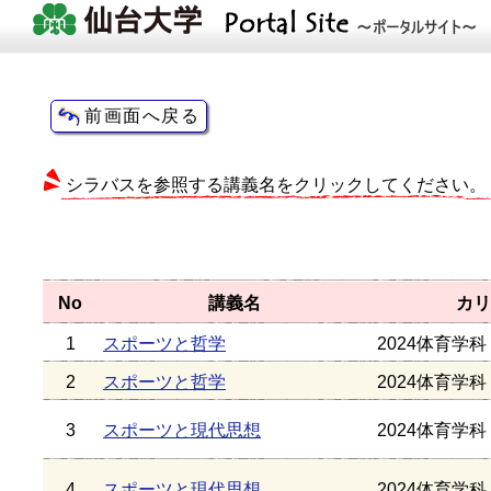
シラバスを参照する講義名をクリックしてください。
No
講義名
カリ
1
スポーツと哲学
2024体育学
2
スポーツと哲学
2024体育学
3
スポーツと現代思想
2024体育学
4
スポーツと現代思想
2024体育学