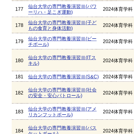
仙台大学の専門教養演習Ⅲ(パワ
177
2024体育学
ーリハ・足こぎ運動)
仙台大学の専門教養演習Ⅲ(子ど
178
2024体育学
もの食育と身体活動)
仙台大学の専門教養演習Ⅲ(ビー
179
2024体育学
チボール)
仙台大学の専門教養演習Ⅲ(ITス
180
2024体育学
キル)
181
仙台大学の専門教養演習Ⅲ(S&C)
2024体育学
仙台大学の専門教養演習Ⅲ(社会
182
2024体育学
の安全・安心パトロール)
仙台大学の専門教養演習Ⅲ(アメ
183
2024体育学
リカンフットボール)
仙台大学の専門教養演習Ⅲ(バス
184
2024体育学
ケットボール)