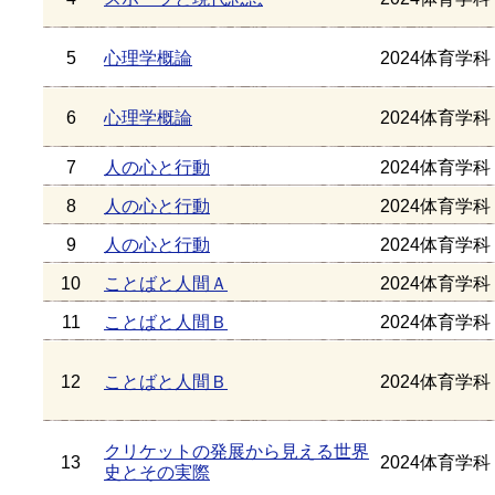
5
心理学概論
2024体育学
6
心理学概論
2024体育学
7
人の心と行動
2024体育学
8
人の心と行動
2024体育学
9
人の心と行動
2024体育学
10
ことばと人間Ａ
2024体育学
11
ことばと人間Ｂ
2024体育学
12
ことばと人間Ｂ
2024体育学
クリケットの発展から見える世界
13
2024体育学
史とその実際