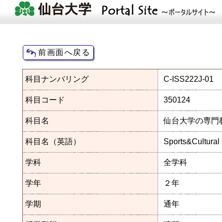
科目ナンバリング
C-ISS222J-01
科目コード
350124
科目名
仙台大学の専門教
科目名（英語）
Sports&Cultural
学科
全学科
学年
２年
学期
通年