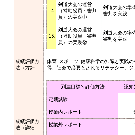
剣道大会の運営
剣道大会の準
14.
（補助役員・審判
審判を実践
員）の実践①
剣道大会の運営
剣道大会の準
15.
（補助役員・審判
審判を実践
員）の実践②
成績評価方
体育･スポーツ･健康科学の知識と実践
法（方針）
得、社会で必要とされるリテラシー、ジ
到達目標＼評価方法
認知
定期試験
授業内レポート
成績評価方
授業外レポート
法（詳細）