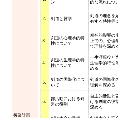
ン
的な流れにつ
剣道の理念を
2.
剣道と哲学
有する特性等
精神的影響の
剣道の心理学的特
3.
上での、心理
性について
て理解を深め
一生涯現役と
剣道の生理学的特
4.
生理学的特性
性について
める
剣道の国際化につ
剣道の国際化
5.
いて
理解を深める
自主的活動と
部活動における剣
6.
ける剣道の役
道の役割
深める
授業計画