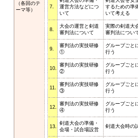
剣道大会の準備・
剣道大会を安
（各回のテ
7.
運営方法などにつ
するための準
ーマ等）
いて
いて考える
大会の運営と剣道
実際の剣道大
8.
審判法について
審判法につい
審判法の実技研修
グループごと
9.
①
行う
審判法の実技研修
グループごと
10.
②
行う
審判法の実技研修
グループごと
11.
③
行う
審判法の実技研修
グループごと
12.
④
行う
剣道大会の準備・
剣道大会時の
13.
会場・試合場設営