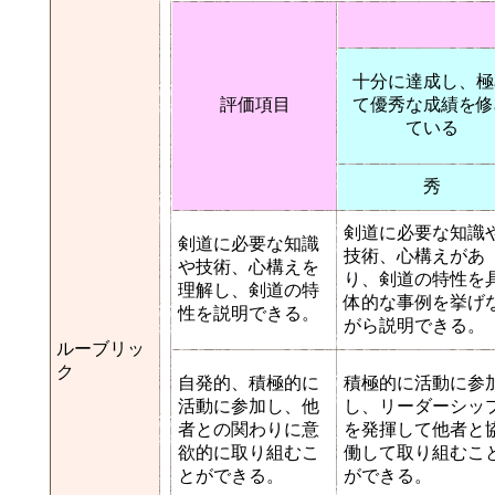
十分に達成し、極
評価項目
て優秀な成績を修
ている
秀
剣道に必要な知識
剣道に必要な知識
技術、心構えがあ
や技術、心構えを
り、剣道の特性を
理解し、剣道の特
体的な事例を挙げ
性を説明できる。
がら説明できる。
ルーブリッ
ク
自発的、積極的に
積極的に活動に参
活動に参加し、他
し、リーダーシッ
者との関わりに意
を発揮して他者と
欲的に取り組むこ
働して取り組むこ
とができる。
ができる。