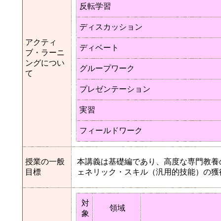
反転学習
ディスカッション
アクティ
ディベート
ブ・ラーニ
ングについ
グループワーク
て
プレゼンテーション
実習
フィールドワーク
授業の一般
本講義は基礎編であり、高度な専門教養
目標
ェネリック・スキル（汎用的技能）の獲
対
領域
象