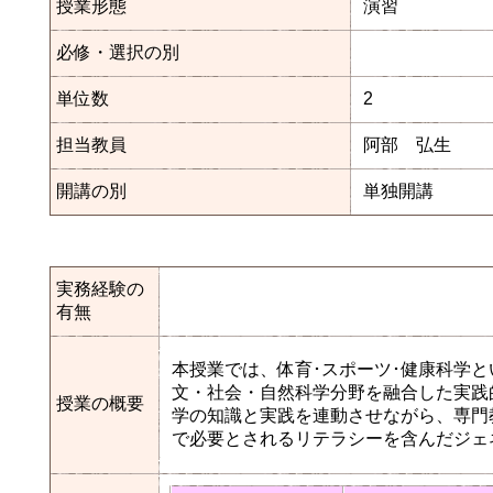
授業形態
演習
必修・選択の別
単位数
2
担当教員
阿部 弘生
開講の別
単独開講
実務経験の
有無
本授業では、体育･スポーツ･健康科学
文・社会・自然科学分野を融合した実践
授業の概要
学の知識と実践を連動させながら、専門
で必要とされるリテラシーを含んだジェ