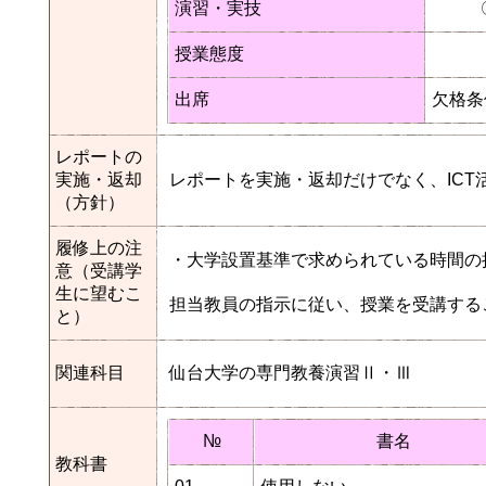
演習・実技
授業態度
出席
欠格条
レポートの
実施・返却
レポートを実施・返却だけでなく、IC
（方針）
履修上の注
・大学設置基準で求められている時間の
意（受講学
生に望むこ
担当教員の指示に従い、授業を受講する
と）
関連科目
仙台大学の専門教養演習Ⅱ・Ⅲ
№
書名
教科書