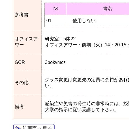
№
書名
参考書
01
使用しない
オフィスア
研究室：5体22
ワー
オフィスアワー：前期（火）14：20-15：
GCR
3bokvmcz
クラス変更は変更先の定員に余裕があれ
その他
い。
感染症や災害の発生時の非常時には、授
備考
大学の指示に従い受講して下さい。