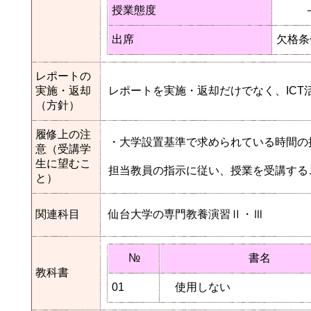
授業態度
出席
欠格条
レポートの
実施・返却
レポートを実施・返却だけでなく、IC
（方針）
履修上の注
・大学設置基準で求められている時間の
意（受講学
生に望むこ
担当教員の指示に従い、授業を受講する
と）
関連科目
仙台大学の専門教養演習Ⅱ・Ⅲ
№
書名
教科書
01
使用しない