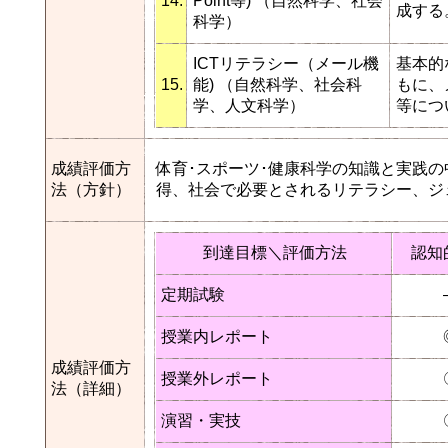
14.
Point等) （自然科学、社会
成する
科学）
ICTリテラシー（メール機
基本的
15.
能) （自然科学、社会科
もに、
学、人文科学）
等につ
成績評価方
体育･スポーツ･健康科学の知識と実践
法（方針）
得、社会で必要とされるリテラシー、ジ
到達目標＼評価方法
認知
定期試験
授業内レポート
成績評価方
授業外レポート
法（詳細）
演習・実技