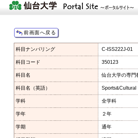
科目ナンバリング
C-ISS222J-01
科目コード
350123
科目名
仙台大学の専門
科目名（英語）
Sports&Cultural
学科
全学科
学年
２年
学期
通年