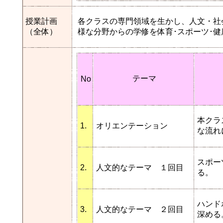
授業計画
各クラスの専門領域を生かし、人文・社
（全体）
様な分野からの学修を体育･スポーツ･
テーマ
No
本クラ
1.
オリエンテーション
な流れ
スポー
2.
人文的なテーマ １回目
る。
ハンド
3.
人文的なテーマ ２回目
深める