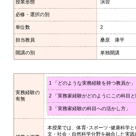
授業形態
演習
必修・選択の別
単位数
2
担当教員
桑原 康平
開講の別
単独開講
1 「どのような実務経験を持つ教員か」
実務経験の
2 「実務家経験がどのようにこの科目
有無
3 「実務家経験の科目への活かし方」
本授業では、体育･スポーツ･健康科学
文・社会・自然科学分野を融合した実践