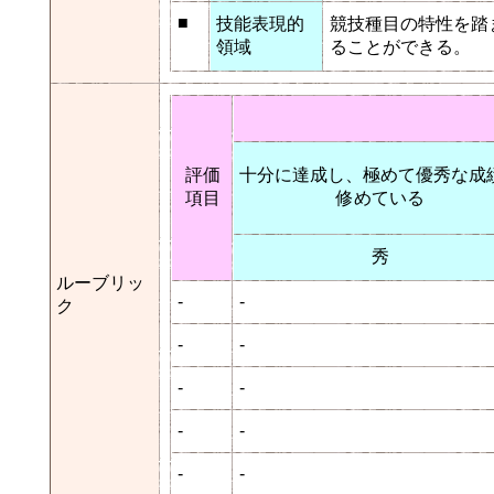
■
技能表現的
競技種目の特性を踏
領域
ることができる。
評価
十分に達成し、極めて優秀な成
項目
修めている
秀
ルーブリッ
-
-
ク
-
-
-
-
-
-
-
-