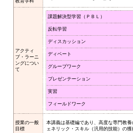
教育学科
課題解決型学習（ＰＢＬ）
反転学習
ディスカッション
アクティ
ディベート
ブ・ラーニ
ングについ
グループワーク
て
プレゼンテーション
実習
フィールドワーク
授業の一般
本講義は基礎編であり、高度な専門教養
目標
ェネリック・スキル（汎用的技能）の獲