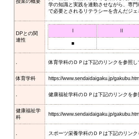
授業の概要
学の知識と実践を連動させながら、専門
で必要とされるリテラシーを含んだジェ
Ⅰ
Ⅱ
DPとの関
連性
■
.
体育学科のＤＰは下記のリンクを参照し
体育学科
https://www.sendaidaigaku.jp/gakubu.h
.
健康福祉学科のＤＰは下記のリンクを参
健康福祉学
https://www.sendaidaigaku.jp/gakubu.
科
.
スポーツ栄養学科のＤＰは下記のリンク