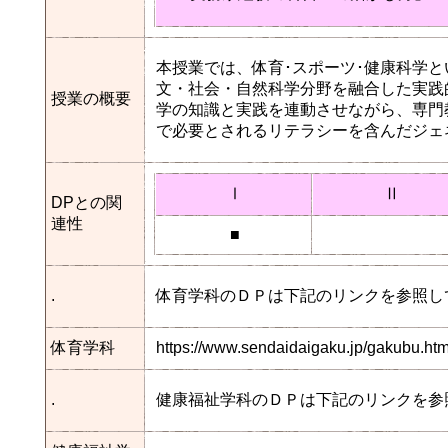
本授業では、体育･スポーツ･健康科学
文・社会・自然科学分野を融合した実践
授業の概要
学の知識と実践を連動させながら、専門
で必要とされるリテラシーを含んだジェ
Ⅰ
Ⅱ
DPとの関
連性
■
.
体育学科のＤＰは下記のリンクを参照し
体育学科
https://www.sendaidaigaku.jp/gakubu.h
.
健康福祉学科のＤＰは下記のリンクを参