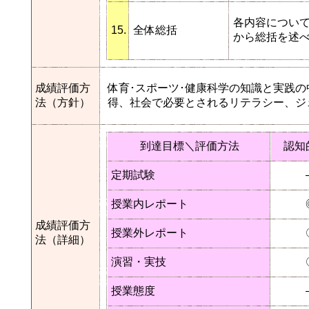
各内容につい
15.
全体総括
から総括を述
成績評価方
体育･スポーツ･健康科学の知識と実践
法（方針）
得、社会で必要とされるリテラシー、ジ
到達目標＼評価方法
認知
定期試験
授業内レポート
成績評価方
授業外レポート
法（詳細）
演習・実技
授業態度