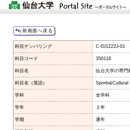
科目ナンバリング
C-ISS222J-01
科目コード
350116
科目名
仙台大学の専門教
科目名（英語）
Sports&Cultural
学科
全学科
学年
２年
学期
通年