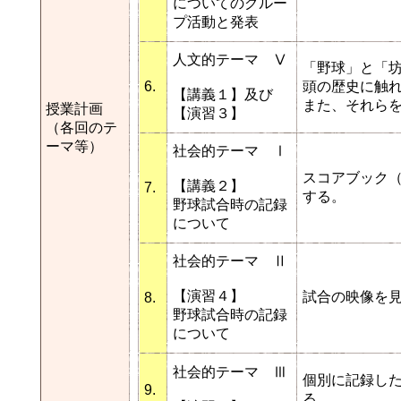
についてのグルー
プ活動と発表
人文的テーマ Ⅴ
「野球」と「
6.
頭の歴史に触
【講義１】及び
また、それら
授業計画
【演習３】
（各回のテ
ーマ等）
社会的テーマ Ⅰ
スコアブック
【講義２】
7.
する。
野球試合時の記録
について
社会的テーマ Ⅱ
【演習４】
試合の映像を
8.
野球試合時の記録
について
社会的テーマ Ⅲ
個別に記録し
9.
る。