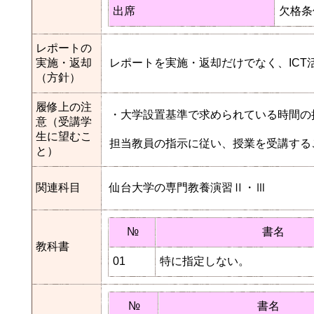
出席
欠格条
レポートの
実施・返却
レポートを実施・返却だけでなく、IC
（方針）
履修上の注
・大学設置基準で求められている時間の
意（受講学
生に望むこ
担当教員の指示に従い、授業を受講する
と）
関連科目
仙台大学の専門教養演習Ⅱ・Ⅲ
№
書名
教科書
01
特に指定しない。
№
書名