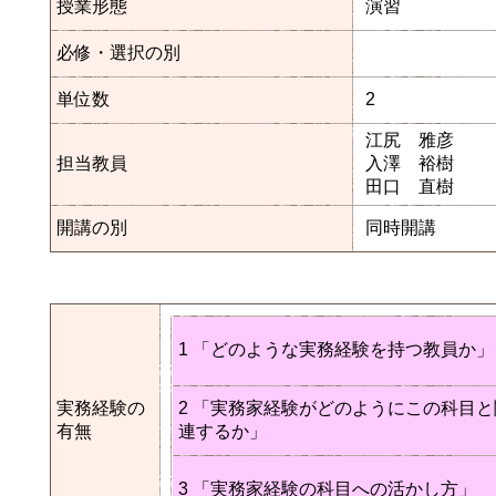
授業形態
演習
必修・選択の別
単位数
2
江尻 雅彦
担当教員
入澤 裕樹
田口 直樹
開講の別
同時開講
1 「どのような実務経験を持つ教員か」
実務経験の
2 「実務家経験がどのようにこの科目と
有無
連するか」
3 「実務家経験の科目への活かし方」