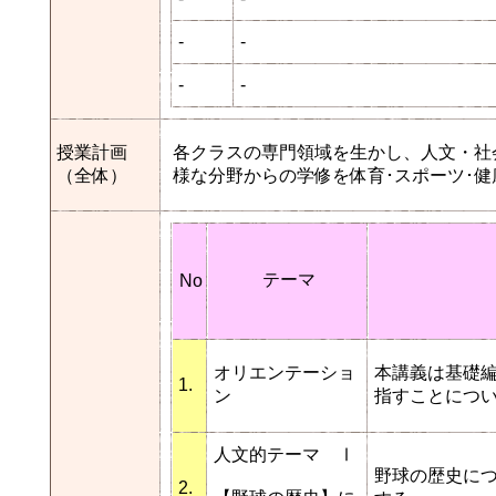
-
-
-
-
授業計画
各クラスの専門領域を生かし、人文・社
（全体）
様な分野からの学修を体育･スポーツ･
テーマ
No
オリエンテーショ
本講義は基礎
1.
ン
指すことにつ
人文的テーマ Ⅰ
野球の歴史に
2.