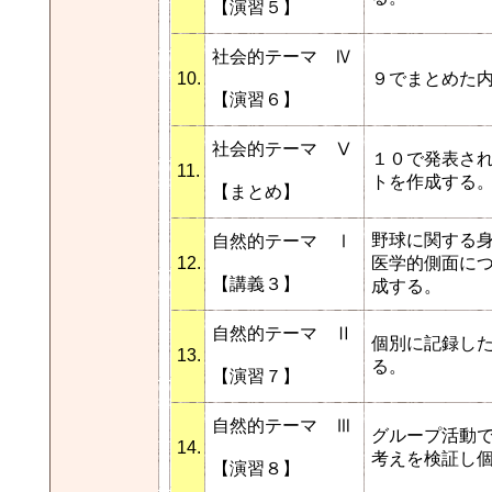
【演習５】
社会的テーマ Ⅳ
10.
９でまとめた
【演習６】
社会的テーマ Ⅴ
１０で発表さ
11.
トを作成する
【まとめ】
野球に関する
自然的テーマ Ⅰ
12.
医学的側面に
【講義３】
成する。
自然的テーマ Ⅱ
個別に記録し
13.
る。
【演習７】
自然的テーマ Ⅲ
グループ活動
14.
考えを検証し
【演習８】