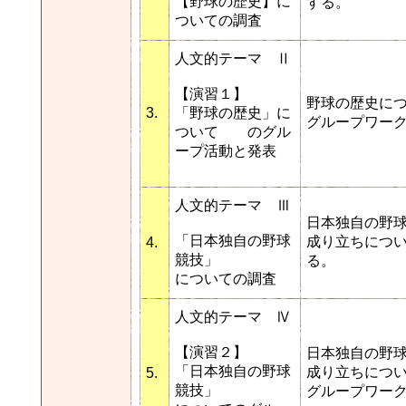
【野球の歴史】に
する。
ついての調査
人文的テーマ Ⅱ
【演習１】
野球の歴史に
3.
「野球の歴史」に
グループワー
ついて のグル
ープ活動と発表
人文的テーマ Ⅲ
日本独自の野
「日本独自の野球
成り立ちにつ
4.
競技」
る。
についての調査
人文的テーマ Ⅳ
【演習２】
日本独自の野
「日本独自の野球
成り立ちにつ
5.
競技」
グループワー