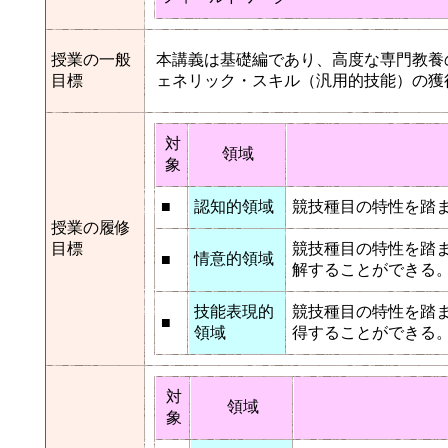
授業の一般
本講義は基礎編であり、高度な専門教養
目標
ェネリック・スキル（汎用的技能）の獲
対
領域
象
■
認知的領域
競技種目の特性を踏
授業の履修
目標
競技種目の特性を踏
情意的領域
■
解することができる
技能表現的
競技種目の特性を踏
■
領域
得することができる
対
領域
象