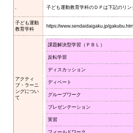
.
子ども運動教育学科のＤＰは下記のリン
子ども運動
https://www.sendaidaigaku.jp/gakubu.
教育学科
課題解決型学習（ＰＢＬ）
反転学習
ディスカッション
アクティ
ディベート
ブ・ラーニ
ングについ
グループワーク
て
プレゼンテーション
実習
フィールドワーク