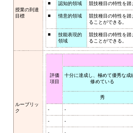
■
認知的領域
競技種目の特性を踏
授業の到達
■
目標
情意的領域
競技種目の特性を踏
ることができる。
■
技能表現的
競技種目の特性を踏
領域
ることができる。
評価
十分に達成し、極めて優秀な成
項目
修めている
秀
ルーブリッ
-
-
ク
-
-
-
-