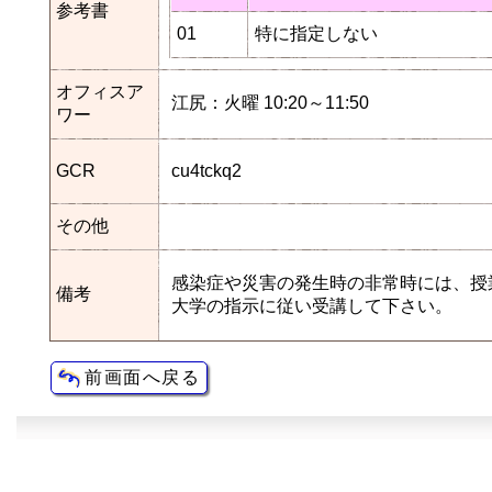
参考書
01
特に指定しない
オフィスア
江尻：火曜 10:20～11:50
ワー
GCR
cu4tckq2
その他
感染症や災害の発生時の非常時には、授
備考
大学の指示に従い受講して下さい。