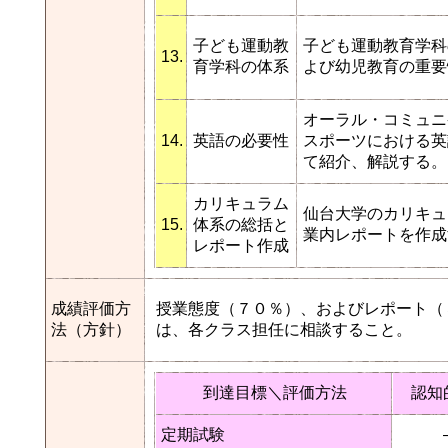
子ども運動教
子ども運動教育学科
13.
育学科の体系
よび幼児教育の重要
オーラル・コミュニ
14.
英語の必要性
スポーツにおける英
て紹介、解説する。
カリキュラム
仙台大学のカリキュ
15.
体系の総括と
業内レポートを作成
レポート作成
成績評価方
授業態度（７０％）、およびレポート（
法（方針）
は、各クラス担任に相談すること。
到達目標＼評価方法
認知
定期試験