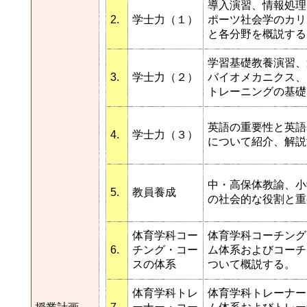
導入演習、情報処理
2.
学士力（１）
ポーツ社会学のカリ
と各分野を概説する
学習基礎教養演習、
3.
学士力（２）
バイオメカニクス、
トレーニングの基礎
英語の重要性と英語
4.
学士力（３）
について紹介、解説
中・高保体教諭、小
5.
教員養成
の社会的な役割と重
体育学科コー
体育学科コーチング
6.
チング・コー
ム体系およびコーチ
スの体系
ついて概説する。
体育学科トレ
体育学科トレーナー