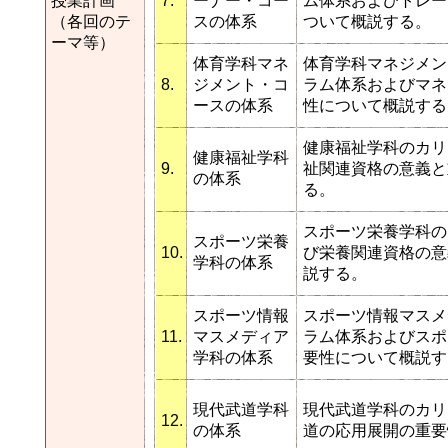
授業計画
7.
ーナー・コー
ム体系およびトレー
（各回のテ
スの体系
ついて概説する。
ーマ等）
体育学科マネ
体育学科マネジメン
8.
ジメント・コ
ラム体系およびマネ
ースの体系
性について概説する
健康福祉学科のカリ
健康福祉学科
9.
祉関連資格の意義と
の体系
る。
スポーツ栄養学科の
スポーツ栄養
10.
び栄養関連資格の意
学科の体系
説する。
スポーツ情報
スポーツ情報マスメ
11.
マスメディア
ラム体系およびスポ
学科の体系
要性について概説す
現代武道学科
現代武道学科のカリ
12.
の体系
道の応用展開の重要