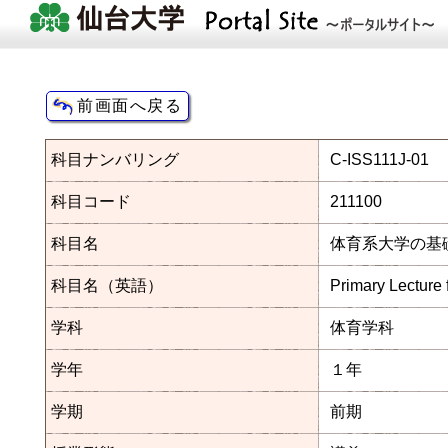
科目ナンバリング
C-ISS111J-01
科目コード
211100
科目名
体育系大学の基
科目名（英語）
Primary Lecture
学科
体育学科
学年
１年
学期
前期