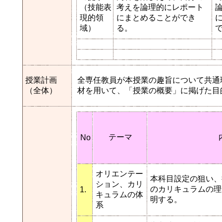
（技能表
考えを論理的にレポート
現的領
にまとめることができ
域）
る。
授業計画
全専任教員が本授業の趣旨について共通
（全体）
材を用いて、「授業の概要」に掲げた目
テーマ
No
オリエンテー
本科目設定の狙い、
ション、カリ
のカリキュラムの理
1.
キュラムの体
明する。
系