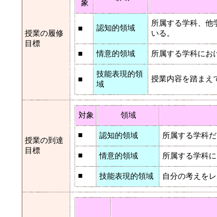
象
所属する学科、他
認知的領域
■
授業の履修
いる。
目標
■
情意的領域
所属する学科にお
技能表現的領
授業内容を踏まえ
■
域
対象
領域
■
認知的領域
所属する学科だ
授業の到達
目標
■
情意的領域
所属する学科に
■
技能表現的領域
自分の考えをレ