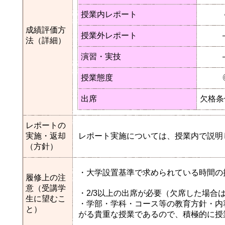
授業内レポート
成績評価方
授業外レポート
法（詳細）
演習・実技
授業態度
出席
欠格条
レポートの
実施・返却
レポート実施については、授業内で説明
（方針）
・大学設置基準で求められている時間の
履修上の注
意（受講学
・2/3以上の出席が必要（欠席した場
生に望むこ
・学部・学科・コース等の教育方針・内
と）
がる貴重な授業であるので、積極的に授