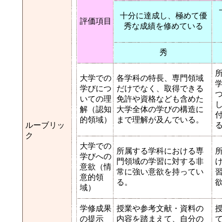
十分に達成し、極めて優
評価項目
秀な成績を修めている
秀
大学での
各学科の特長、専門領域
学びにつ
だけでなく、取得できる
いての理
免許や資格なども含めた
解（認知
大学全体の学びの構造に
的領域）
まで理解が及んでいる。
ルーブリッ
ク
大学での
所属する学科における専
学びへの
門領域の学習に対する非
意欲（情
常に強い意欲を持ってい
意的領
る。
域）
学修成果
授業や参考文献・資料の
の提示
内容を踏まえて、自分の