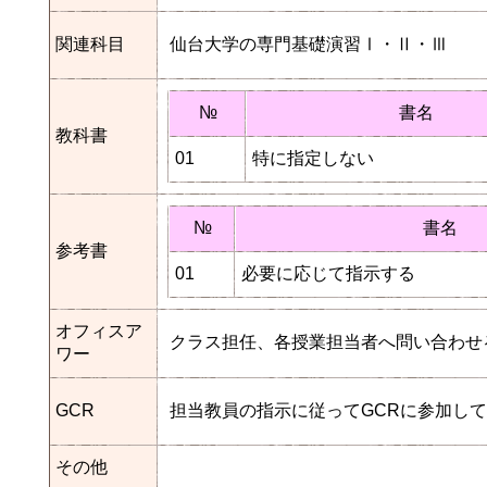
関連科目
仙台大学の専門基礎演習Ⅰ・Ⅱ・Ⅲ
№
書名
教科書
01
特に指定しない
№
書名
参考書
01
必要に応じて指示する
オフィスア
クラス担任、各授業担当者へ問い合わせ
ワー
GCR
担当教員の指示に従ってGCRに参加し
その他