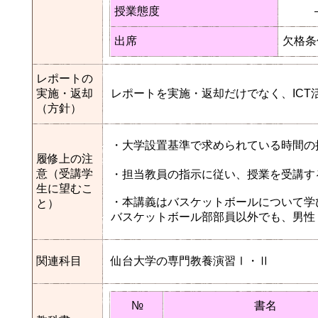
授業態度
出席
欠格条
レポートの
実施・返却
レポートを実施・返却だけでなく、IC
（方針）
・大学設置基準で求められている時間の
履修上の注
意（受講学
・担当教員の指示に従い、授業を受講す
生に望むこ
・本講義はバスケットボールについて学
と）
バスケットボール部部員以外でも、男性
関連科目
仙台大学の専門教養演習Ⅰ・Ⅱ
№
書名