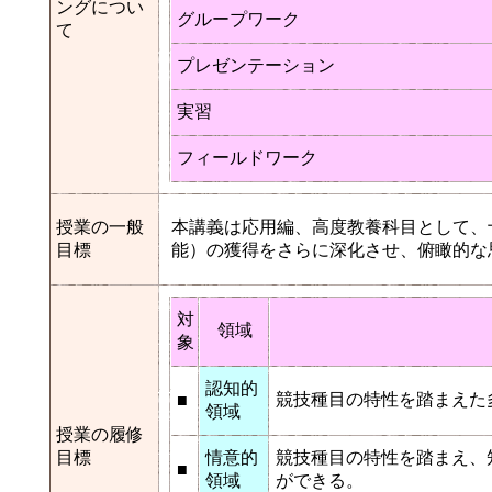
ングについ
グループワーク
て
プレゼンテーション
実習
フィールドワーク
授業の一般
本講義は応用編、高度教養科目として、
目標
能）の獲得をさらに深化させ、俯瞰的な
対
領域
象
認知的
競技種目の特性を踏まえた
■
領域
授業の履修
目標
情意的
競技種目の特性を踏まえ、
■
領域
ができる。