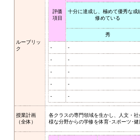
評価
十分に達成し、極めて優秀な成
項目
修めている
秀
ルーブリッ
-
-
ク
-
-
-
-
-
-
-
-
授業計画
各クラスの専門領域を生かし、人文・社
（全体）
様な分野からの学修を体育･スポーツ･