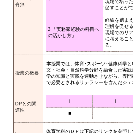
現場で培っ
有無
促すことが
経験を踏ま
理解を促せ
3 「実務家経験の科目へ
現場でのリ
の活かし方」
に考えるこ
る。
本授業では、体育･スポーツ･健康科学
文・社会・自然科学分野を融合した実践
授業の概要
学の知識と実践を連動させながら、専門
で必要とされるリテラシーを含んだジェ
Ⅰ
Ⅱ
DPとの関
連性
■
.
体育学科のＤＰは下記のリンクを参照し