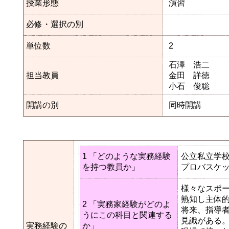
授業形態
演習
必修・選択の別
単位数
2
石澤 浩二
担当教員
金田 詳徳
小石 俊聡
開講の別
同時開講
1 「どのような実務経験
公立私立学
を持つ教員か」
プロバスケ
様々なスポ
熟知し主体
2 「実務家経験がどのよ
将来、指導
うにこの科目と関連する
見識がある
実務経験の
か」