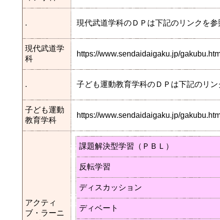
.
現代武道学科のＤＰは下記のリンクを参
現代武道学
https://www.sendaidaigaku.jp/gakubu.
科
.
子ども運動教育学科のＤＰは下記のリン
子ども運動
https://www.sendaidaigaku.jp/gakubu.
教育学科
課題解決型学習（ＰＢＬ）
反転学習
ディスカッション
アクティ
ディベート
ブ・ラーニ