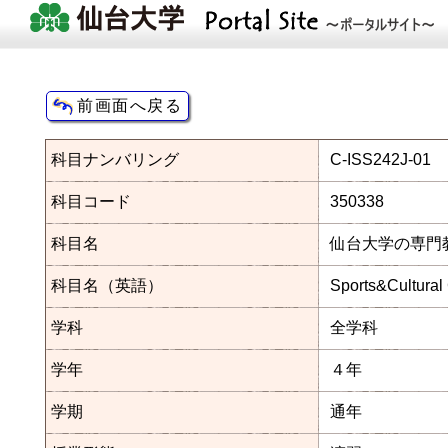
科目ナンバリング
C-ISS242J-01
科目コード
350338
科目名
仙台大学の専門
科目名（英語）
Sports&Cultural
学科
全学科
学年
４年
学期
通年