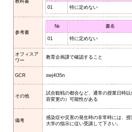
教科書
01
特に定めない
№
書名
参考書
01
特に定めない
オフィスア
教育企画課で確認すること
ワー
GCR
swj4l35n
試合観戦の都合など、通常の授業日時以
その他
容変更の）可能性がある
感染症や災害の発生時の非常時には、授
備考
大学の指示に従い受講して下さい。