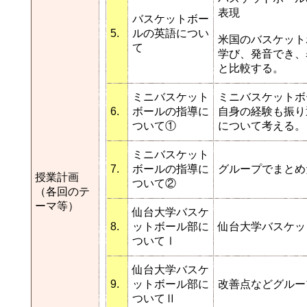
表現
バスケットボー
5.
ルの英語につい
米国のバスケット
て
学び、発音でき、
と比較する。
ミニバスケット
ミニバスケットボ
6.
ボールの指導に
自身の経験も振り
ついて①
について考える。
ミニバスケット
7.
ボールの指導に
グループでまとめ
授業計画
ついて②
（各回のテ
ーマ等）
仙台大学バスケ
8.
ットボール部に
仙台大学バスケッ
ついてⅠ
仙台大学バスケ
9.
ットボール部に
改善点などグルー
ついてⅡ