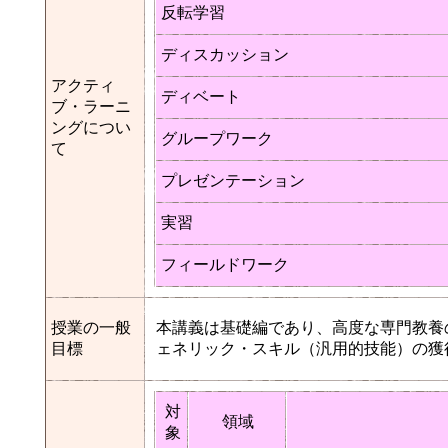
反転学習
ディスカッション
アクティ
ディベート
ブ・ラーニ
ングについ
グループワーク
て
プレゼンテーション
実習
フィールドワーク
授業の一般
本講義は基礎編であり、高度な専門教養
目標
ェネリック・スキル（汎用的技能）の獲
対
領域
象