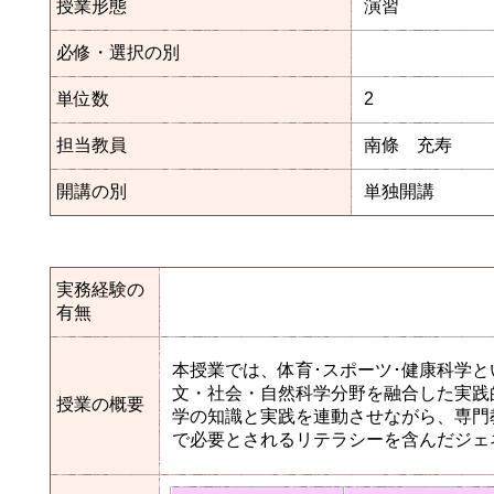
授業形態
演習
必修・選択の別
単位数
2
担当教員
南條 充寿
開講の別
単独開講
実務経験の
有無
本授業では、体育･スポーツ･健康科学
文・社会・自然科学分野を融合した実践
授業の概要
学の知識と実践を連動させながら、専門
で必要とされるリテラシーを含んだジェ