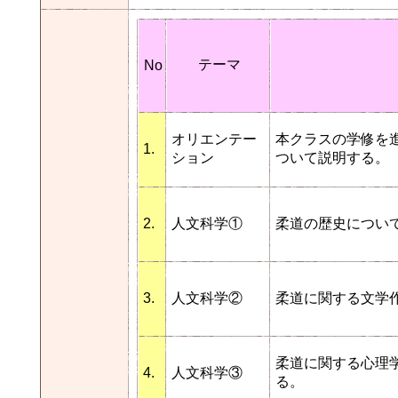
テーマ
No
オリエンテー
本クラスの学修を
1.
ション
ついて説明する。
2.
人文科学①
柔道の歴史につい
3.
人文科学②
柔道に関する文学
柔道に関する心理
4.
人文科学③
る。