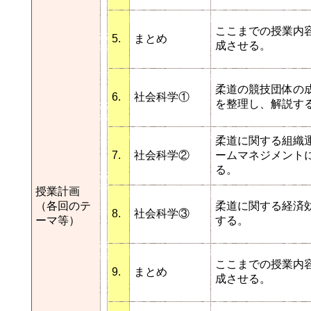
ここまでの授業内
5.
まとめ
成させる。
柔道の競技団体の
6.
社会科学①
を整理し、解説す
柔道に関する組織
7.
社会科学②
ームマネジメント
る。
授業計画
（各回のテ
柔道に関する経済
8.
社会科学③
ーマ等）
する。
ここまでの授業内
9.
まとめ
成させる。