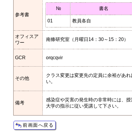
№
書名
参考書
01
教員各自
オフィスア
南條研究室（月曜日14：30～15：20）
ワー
GCR
orqcqvir
クラス変更は変更先の定員に余裕があれ
その他
い。
感染症や災害の発生時の非常時には、授
備考
大学の指示に従い受講して下さい。