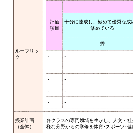
評価
十分に達成し、極めて優秀な成
項目
修めている
秀
ルーブリッ
-
-
ク
-
-
-
-
-
-
-
-
授業計画
各クラスの専門領域を生かし、人文・社
（全体）
様な分野からの学修を体育･スポーツ･