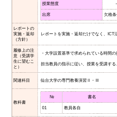
授業態度
出席
欠格条
レポートの
実施・返却
レポートを実施・返却だけでなく、IC
（方針）
履修上の注
・大学設置基準で求められている時間の
意（受講学
生に望むこ
担当教員の指示に従い、授業を受講する
と）
関連科目
仙台大学の専門教養演習Ⅱ・Ⅲ
№
書名
教科書
01
教員各自