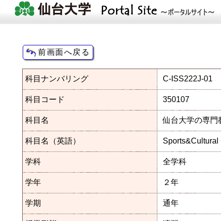
科目ナンバリング
C-ISS222J-01
科目コード
350107
科目名
仙台大学の専門教
科目名（英語）
Sports&Cultural
学科
全学科
学年
２年
学期
通年