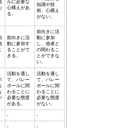
知
ルに必要な
知識や技
心
心構えがあ
術、心構え
。
る。
がない。
前向きに活
動
前向きに活
動に参加
他
動に参加す
し、他者と
こ
ることがで
の関わるこ
。
きる。
とができな
い。
活動を通し
活動を通し
ボ
て、バレー
て、バレー
る
ボールに関
ボールに関
な
わることに
わることに
が
必要な態度
必要な態度
がある。
がない。
-
-
-
-