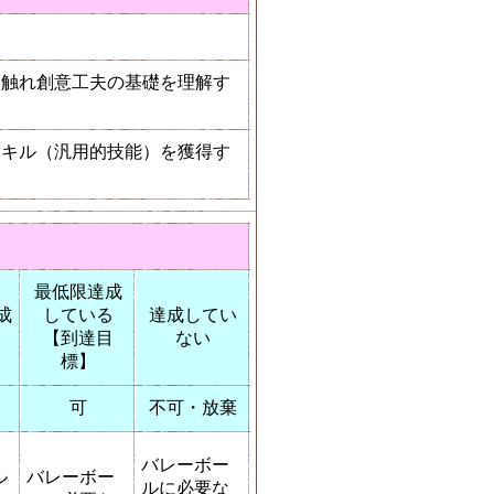
。
に触れ創意工夫の基礎を理解す
スキル（汎用的技能）を獲得す
最低限達成
成
している
達成してい
【到達目
ない
標】
可
不可・放棄
バレーボー
ル
バレーボー
ルに必要な