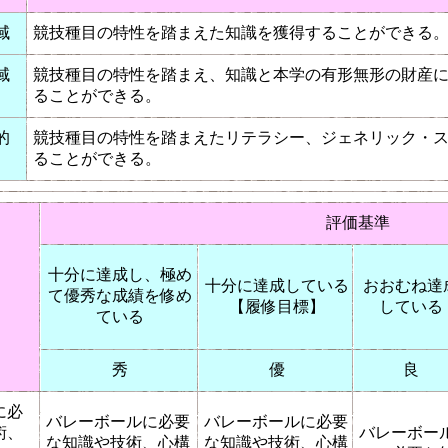
域
競技種目の特性を踏まえた知識を獲得することができる
域
競技種目の特性を踏まえ、知識と本学の有形無形の財産
ることができる。
的
競技種目の特性を踏まえたリテラシー、ジェネリック・
ることができる。
評価基準
十分に達成し、極め
十分に達成している
おおむね達
て優秀な成績を修め
【履修目標】
している
ている
秀
優
良
に必
バレーボールに必要
バレーボールに必要
術、
バレーボー
な知識や技術、心構
な知識や技術、心構