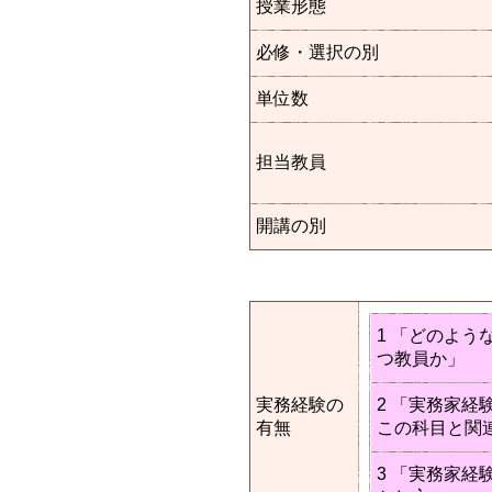
授業形態
必修・選択の別
単位数
担当教員
開講の別
1 「どのよう
つ教員か」
実務経験の
2 「実務家経
有無
この科目と関
3 「実務家経