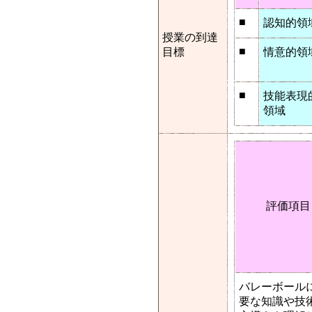
■
認知的領
授業の到達
■
目標
情意的領
■
技能表現
領域
評価項目
バレーボール
要な知識や技