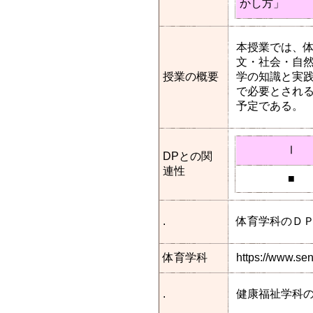
かし方」
本授業では、体
文・社会・自然
授業の概要
学の知識と実
で必要とされ
予定である。
Ⅰ
DPとの関
連性
■
.
体育学科のＤ
体育学科
https://www.se
.
健康福祉学科