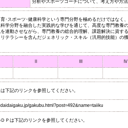
分析やスポーツコーチについて、考え方や方法
育･スポーツ･健康科学という専門分野を極めるだけではなく
科学分野を融合した実践的な学びを通じて、高度な専門教養の
践を連動させながら、専門教養の総合的理解、課題解決に資す
るリテラシーを含んだジェネリック・スキル（汎用的技能）の
Ⅱ
Ⅲ
Ⅳ
Ｐは下記のリンクを参照してください。
ndaidaigaku.jp/gakubu.html?post=492&name=taiiku
のＤＰは下記のリンクを参照してください。