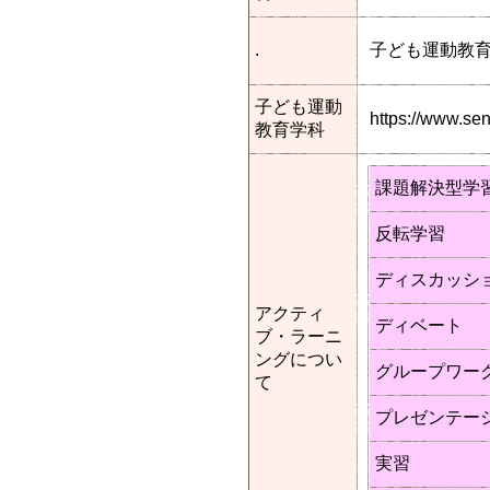
.
子ども運動教
子ども運動
https://www.s
教育学科
課題解決型学
反転学習
ディスカッシ
アクティ
ディベート
ブ・ラーニ
ングについ
グループワー
て
プレゼンテー
実習