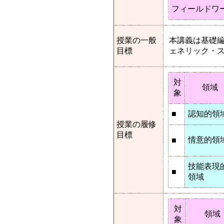
フィールドワ
授業の一般
本講義は基礎
目標
ェネリック・
対
領域
象
■
認知的領
授業の履修
目標
情意的領
■
技能表現
■
領域
対
領域
象