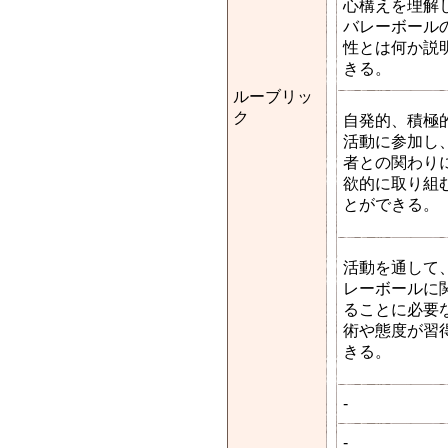
心構えを理解
バレーボール
性とは何か説
きる。
ルーブリッ
ク
自発的、積極
活動に参加し
者との関わり
欲的に取り組
とができる。
活動を通して
レーボールに
ることに必要
術や態度が習
きる。
-
-