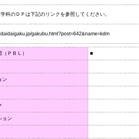
育学科のＤＰは下記のリンクを参照してください。
endaidaigaku.jp/gakubu.html?post=642&name=kdm
習（ＰＢＬ）
■
ョン
ク
ション