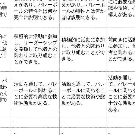
し、
にに必要な
えがあり、バレーボ
えがあり、バレーボ
の特
識や技術、
ールの特性とは何か
ールの特性とは何か
明で
構えがある
完全に説明できる。
ほぼ説明できる。
的に
積極的に活動に参加
積極的に活動に参加
前向きに活
、他
し、リーダーシップ
し、他者との関わり
に参加し、
に意
を発揮して他者との
に取り組むことがで
者と関わる
むこ
関わりに取り組むこ
きる。
とができる
とができる。
活動を通し
、バ
活動を通して、バレ
活動を通して、バレ
て、バレー
関わ
ーボールに関わるこ
ーボールに関わるこ
ールに関わ
な技
とに必要な高度な技
とに必要な技術や態
ことに必要
得で
術や態度がある。
度がある。
十分な態度
ある。
-
-
-
-
-
-