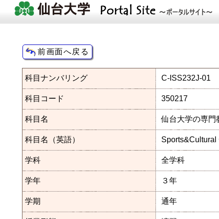
科目ナンバリング
C-ISS232J-01
科目コード
350217
科目名
仙台大学の専門教
科目名（英語）
Sports&Cultural
学科
全学科
学年
３年
学期
通年