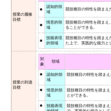
認知的領
競技種目の特性を踏まえ
■
域
授業の履修
目標
情意的領
競技種目の特性を踏まえ
■
域
ることができる。
技能表現
競技種目の特性を踏まえ
■
的領域
た上で、実践的な能力と
対
領域
象
■
認知的領
競技種目の特性を踏まえ
域
授業の到達
目標
■
情意的領
競技種目の特性を踏まえ
域
とができる。
■
技能表現
競技種目の特性を踏まえ
的領域
で、実践的な能力として