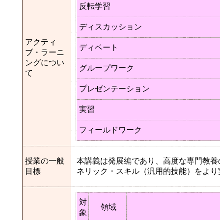
反転学習
ディスカッション
アクティ
ディベート
ブ・ラーニ
ングについ
グループワーク
て
プレゼンテーション
実習
フィールドワーク
授業の一般
本講義は発展編であり、高度な専門教養
目標
ネリック・スキル（汎用的技能）をより
対
領域
象