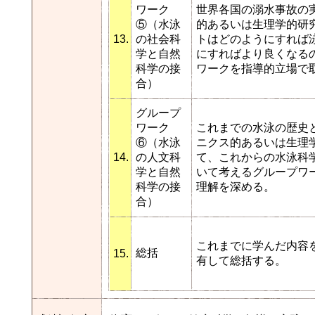
ワーク
世界各国の溺水事故の
⑤（水泳
的あるいは生理学的研
13.
の社会科
トはどのようにすれば
学と自然
にすればより良くなる
科学の接
ワークを指導的立場で
合）
グループ
ワーク
これまでの水泳の歴史
⑥（水泳
ニクス的あるいは生理
14.
の人文科
て、これからの水泳科
学と自然
いて考えるグループワ
科学の接
理解を深める。
合）
これまでに学んだ内容
総括
15.
有して総括する。