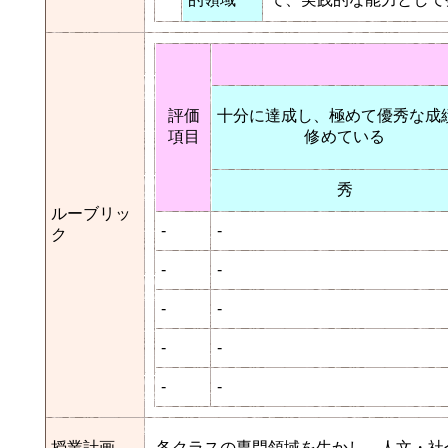
評価
十分に達成し、極めて優秀な成
項目
修めている
秀
ルーブリッ
-
-
ク
-
-
-
-
-
-
-
-
授業計画
各クラスの専門領域を生かし、人文・社