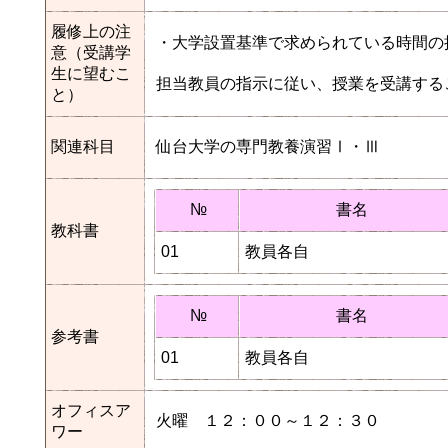
履修上の注
・大学設置基準で求められている時間の
意（受講学
生に望むこ
担当教員の指示に従い、授業を受講する
と）
関連科目
仙台大学の専門教養演習Ⅰ・Ⅲ
№
書名
教科書
01
教員各自
№
書名
参考書
01
教員各自
オフィスア
火曜 １２：００～１２：３０
ワー