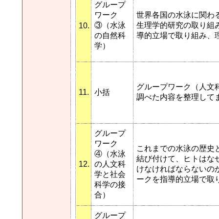
グループ
ワーク
世界各国の水泳に関わ
③（水泳
生理学的研究の取り組
10.
の自然科
導的立場で取り組み、
学）
グループワーク（人文
11.
小括
調べた内容を整理して
グループ
ワーク
これまでの水泳の歴史
④（水泳
結び付けて、ヒトはな
12.
の人文科
けなければならないの
学と社会
ークを指導的立場で取
科学の接
合）
グループ