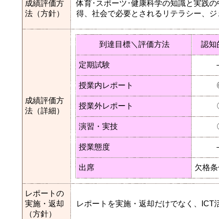
成績評価方
体育･スポーツ･健康科学の知識と実践
法（方針）
得、社会で必要とされるリテラシー、ジ
到達目標＼評価方法
認知
定期試験
授業内レポート
成績評価方
授業外レポート
法（詳細）
演習・実技
授業態度
出席
欠格条
レポートの
実施・返却
レポートを実施・返却だけでなく、IC
（方針）