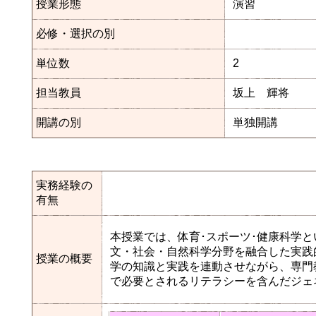
授業形態
演習
必修・選択の別
単位数
2
担当教員
坂上 輝将
開講の別
単独開講
実務経験の
有無
本授業では、体育･スポーツ･健康科学
文・社会・自然科学分野を融合した実践
授業の概要
学の知識と実践を連動させながら、専門
で必要とされるリテラシーを含んだジェ