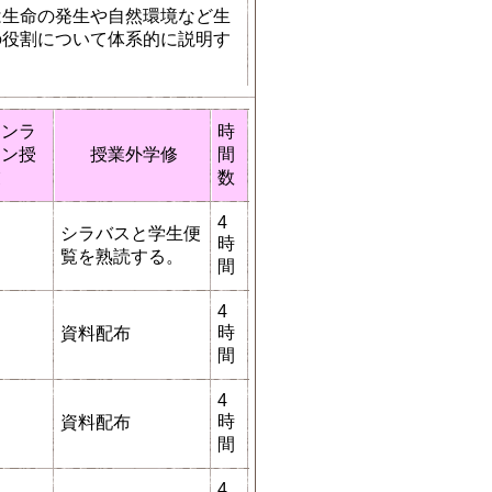
は生命の発生や自然環境など生
の役割について体系的に説明す
オンラ
時
イン授
授業外学修
間
業
数
4
シラバスと学生便
時
覧を熟読する。
間
4
時
資料配布
間
4
時
資料配布
間
4