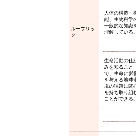
人体の構造・
能、生物科学
一般的な知識
ルーブリッ
理解している
ク
生命活動の仕
みを知ること
で、生命に影
を与える地球
境の課題に関
を持ち取り組
ことができる