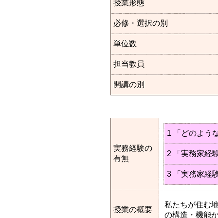
授業形態
必修・選択の別
単位数
担当教員
開講の別
1 「どのよう
実務経験の
2 「実務家
有無
3 「実務家経
私たちが住む
授業の概要
の構造・機能