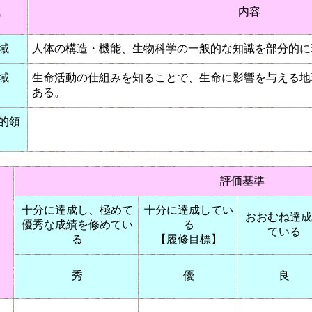
域
内容
域
人体の構造・機能、生物科学の一般的な知識を部分的に
域
生命活動の仕組みを知ることで、生命に影響を与える地
ある。
的領
評価基準
十分に達成し、極めて
十分に達成してい
おおむね達成
優秀な成績を修めてい
る
ている
る
【履修目標】
秀
優
良