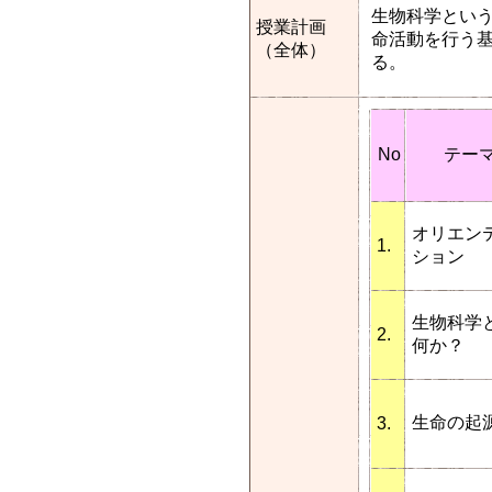
生物科学とい
授業計画
命活動を行う
（全体）
る。
No
テー
オリエン
1.
ション
生物科学
2.
何か？
生命の起
3.