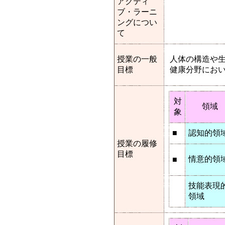
アクティ
ブ・ラーニ
ングについ
て
授業の一般
人体の構造や
目標
健康分野にお
対
領域
象
■
認知的領
授業の履修
目標
情意的領
■
技能表現
領域