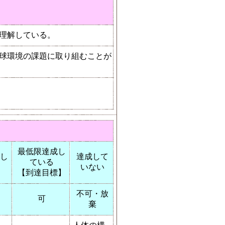
理解している。
球環境の課題に取り組むことが
最低限達成し
し
達成して
ている
いない
【到達目標】
不可・放
可
棄