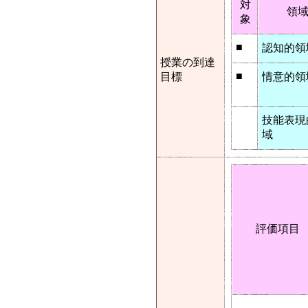
対
領
象
■
認知的領
授業の到達
■
目標
情意的領
技能表現
域
評価項目