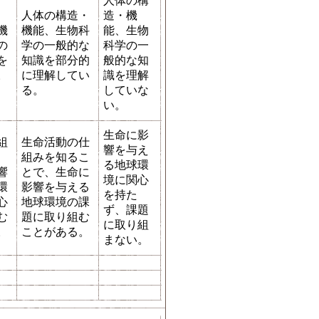
人体の構
人体の構造・
造・機
機
機能、生物科
能、生物
の
学の一般的な
科学の一
を
知識を部分的
般的な知
。
に理解してい
識を理解
る。
していな
い。
生命に影
組
生命活動の仕
響を与え
組みを知るこ
る地球環
響
とで、生命に
境に関心
環
影響を与える
を持た
心
地球環境の課
ず、課題
む
題に取り組む
に取り組
。
ことがある。
まない。