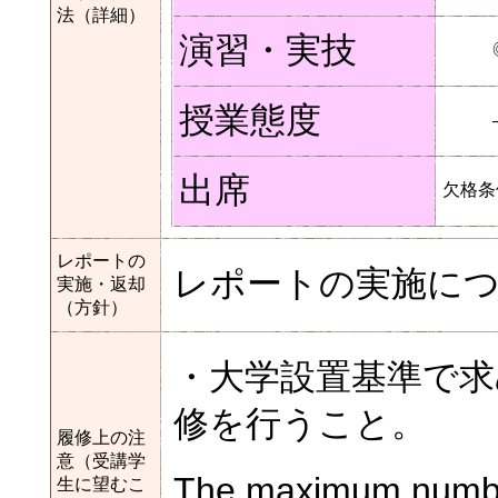
法（詳細）
演習・実技
授業態度
出席
欠格条
レポートの
レポートの実施に
実施・返却
（方針）
・大学設置基準で求
修を行うこと。
履修上の注
意（受講学
The maximum number
生に望むこ