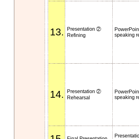
13.
Presentation ②
PowerPoint
speaking r
Refining
14.
Presentation ②
PowerPoint
speaking r
Rehearsal
15.
Presentati
Final Presentation