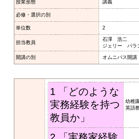
授業形態
講義
必修・選択の別
単位数
2
石澤 浩二
担当教員
ジェリー パラ
開講の別
オムニバス開講
1 「どのような
幼稚
実務経験を持つ
英語
教員か」
2 「実務家経験