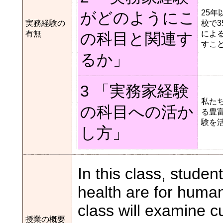
25
がどのようにこ
実務経験の
校で
有無
によ
の科目と関連す
すこ
るか」
3 「実務家経験
私た
の科目への活か
る豊
験を
し方」
In this class, stude
health are for human
class will examine cu
授業の概要