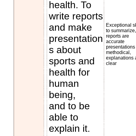
health. To
write reports
and make
Exceptional sk
to summarize,
presentation
reports are
accurate
s about
presentations
methodical,
explanations 
sports and
clear
health for
human
being,
and to be
able to
explain it.