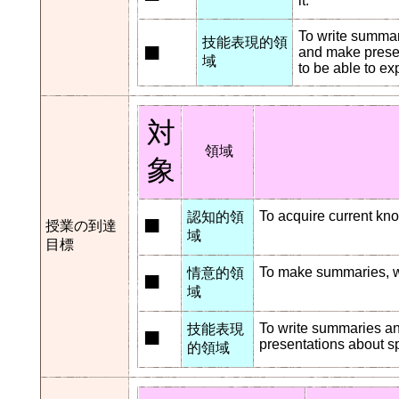
it.
To write summari
技能表現的領
■
and make presen
域
to be able to exp
対
領域
象
■
To acquire current kn
認知的領
授業の到達
域
目標
■
To make summaries, wr
情意的領
域
■
To write summaries an
技能表現
presentations about s
的領域