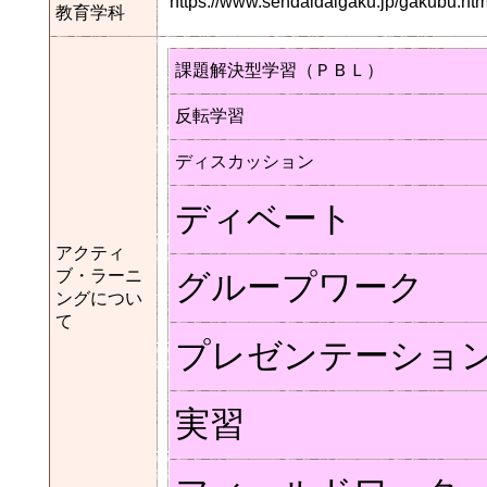
https://www.sendaidaigaku.jp/gakubu.
教育学科
課題解決型学習（ＰＢＬ）
反転学習
ディスカッション
ディベート
アクティ
ブ・ラーニ
グループワーク
ングについ
て
プレゼンテーショ
実習