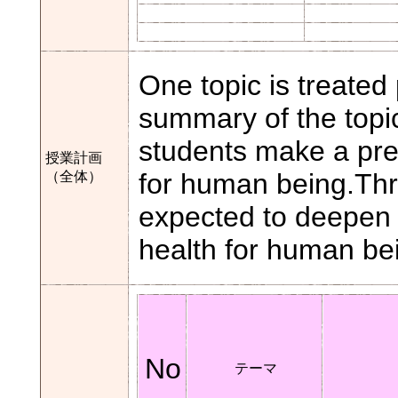
One topic is treated
summary of the topic
students make a pre
授業計画
for human being.Thro
（全体）
expected to deepen 
health for human be
No
テーマ