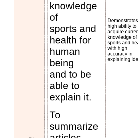
knowledge
of
Demonstrates
sports and
high ability to
acquire curren
health for
knowledge of
sports and he
with high
human
accuracy in
explaining id
being
and to be
able to
explain it.
To
summarize
articles,