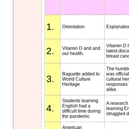
1.
Orientation
Explanation
Vitamin D 
2.
Vitamin D and and
latest disc
our health.
breast canc
The humble
Baguette added to
was offici
3.
World Culture
cultural he
Heritage
responses 
alike.
Students learning
A research 
4.
English had a
learning E
difficult time during
struggled d
the pandemic
American