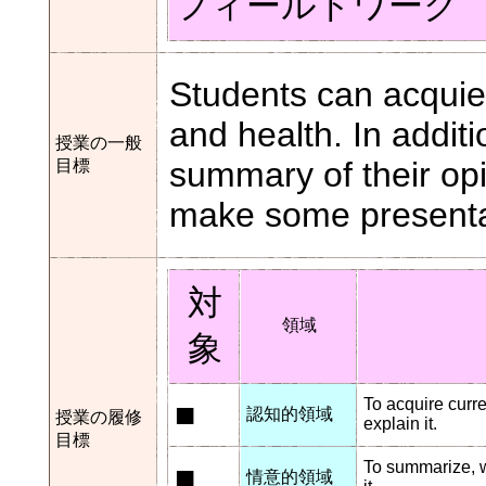
フィールドワーク
Students can acquie
and health. In addit
授業の一般
summary of their opi
目標
make some presentat
対
領域
象
■
To acquire curr
認知的領域
授業の履修
explain it.
目標
■
To summarize, wr
情意的領域