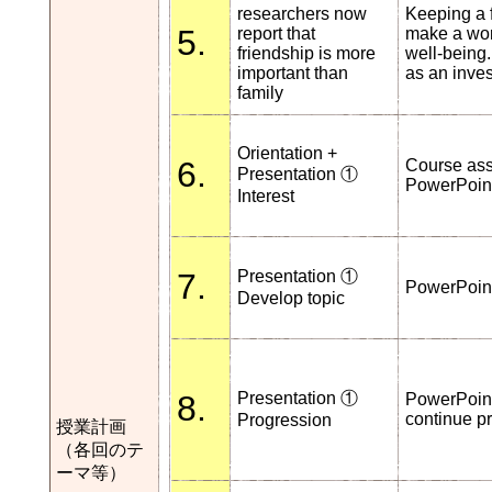
researchers now
Keeping a 
5.
report that
make a worl
friendship is more
well-being.
important than
as an inves
family
Orientation +
6.
Course ass
Presentation ①
PowerPoint
Interest
7.
Presentation ①
PowerPoint
Develop topic
8.
Presentation ①
PowerPoint
continue p
Progression
授業計画
（各回のテ
ーマ等）