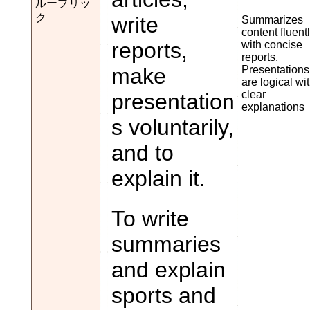
ルーブリッ
ク
write
Summarizes
content fluent
reports,
with concise
reports.
make
Presentations
are logical wi
clear
presentation
explanations
s voluntarily,
and to
explain it.
To write
summaries
and explain
sports and