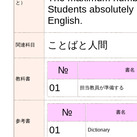
と）
Students absolutely 
English.
ことばと人間
関連科目
№
書名
教科書
01
担当教員が準備する
№
書名
参考書
01
Dictionary