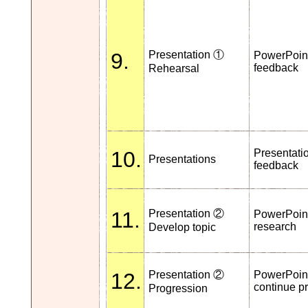
9.
Presentation ①
PowerPoint
feedback
Rehearsal
10.
Presentati
Presentations
feedback
11.
Presentation ②
PowerPoint
research
Develop topic
12.
Presentation ②
PowerPoint
continue p
Progression