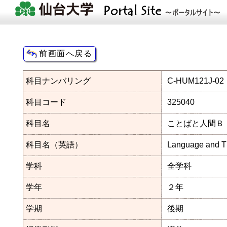
科目ナンバリング
C-HUM121J-02
科目コード
325040
科目名
ことばと人間Ｂ
科目名（英語）
Language and T
学科
全学科
学年
２年
学期
後期