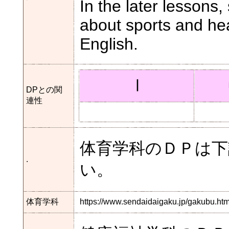
In the later lessons
about sports and hea
English.
Ⅰ
DPとの関
連性
体育学科のＤＰは
.
い。
体育学科
https://www.sendaidaigaku.jp/gakubu.h