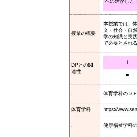
への活かし方
本授業では、体
文・社会・自然
授業の概要
学の知識と実
で必要とされ
Ⅰ
DPとの関
連性
■
.
体育学科のＤ
体育学科
https://www.se
.
健康福祉学科