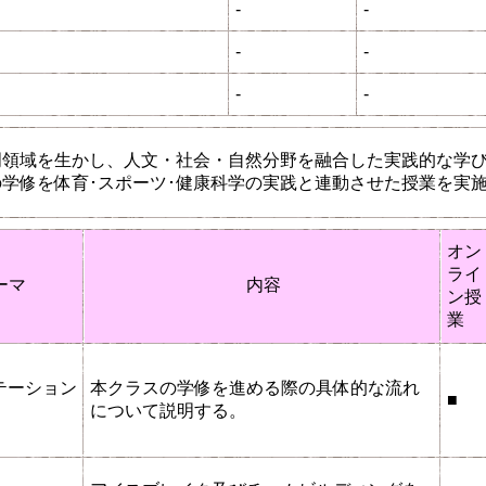
-
-
-
-
-
-
門領域を生かし、人文・社会・自然分野を融合した実践的な学
学修を体育･スポーツ･健康科学の実践と連動させた授業を実
オン
ライ
ーマ
内容
ン授
業
テーション
本クラスの学修を進める際の具体的な流れ
■
について説明する。