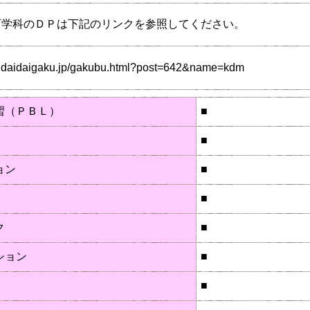
育学科のＤＰは下記のリンクを参照してください。
endaidaigaku.jp/gakubu.html?post=642&name=kdm
習（ＰＢＬ）
■
■
ョン
■
■
ク
■
ション
■
■