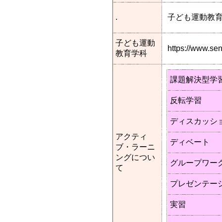
.
子ども運動教
子ども運動
https://www.s
教育学科
課題解決型学
反転学習
ディスカッシ
アクティ
ディベート
ブ・ラーニ
ングについ
グループワー
て
プレゼンテー
実習