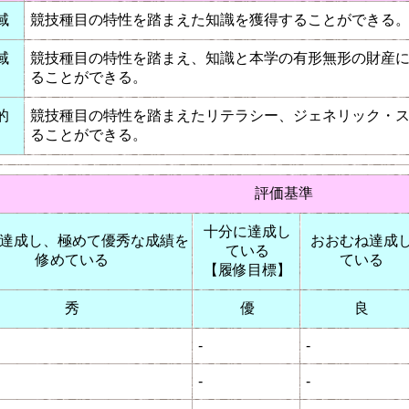
域
競技種目の特性を踏まえた知識を獲得することができる
域
競技種目の特性を踏まえ、知識と本学の有形無形の財産
ることができる。
的
競技種目の特性を踏まえたリテラシー、ジェネリック・
ることができる。
評価基準
十分に達成し
達成し、極めて優秀な成績を
おおむね達成
ている
修めている
ている
【履修目標】
秀
優
良
-
-
-
-