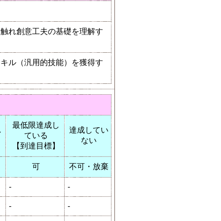
。
に触れ創意工夫の基礎を理解す
スキル（汎用的技能）を獲得す
最低限達成し
し
達成してい
ている
ない
【到達目標】
可
不可・放棄
-
-
-
-