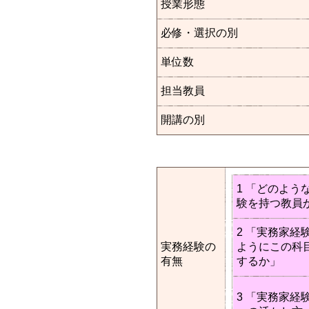
授業形態
必修・選択の別
単位数
担当教員
開講の別
1 「どのよう
験を持つ教員
2 「実務家経
実務経験の
ようにこの科
有無
するか」
3 「実務家経