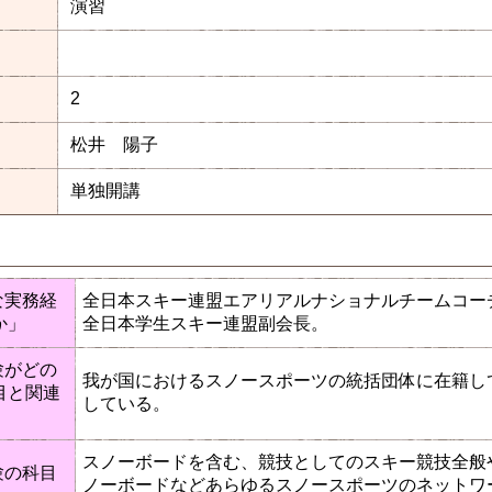
演習
2
松井 陽子
単独開講
な実務経
全日本スキー連盟エアリアルナショナルチームコー
か」
全日本学生スキー連盟副会長。
験がどの
我が国におけるスノースポーツの統括団体に在籍し
目と関連
している。
スノーボードを含む、競技としてのスキー競技全般
験の科目
ノーボードなどあらゆるスノースポーツのネットワ