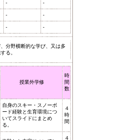
-
-
-
-
-
-
び、分野横断的な学び、又は多
施する。
時
授業外学修
間
数
自身のスキー・スノーボ
４
ード経験と生育環境につ
時
いてスライドにまとめ
間
る。
４