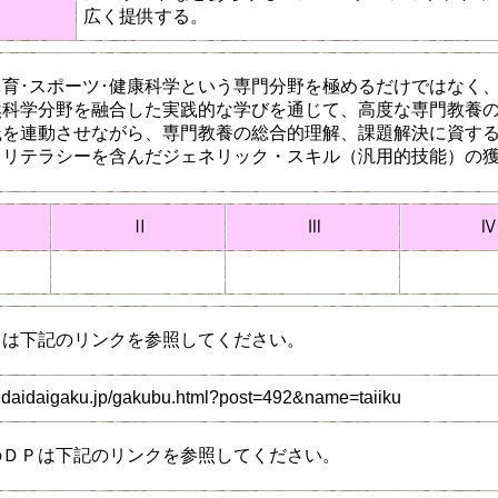
」
広く提供する。
育･スポーツ･健康科学という専門分野を極めるだけではなく
科学分野を融合した実践的な学びを通じて、高度な専門教養の
践を連動させながら、専門教養の総合的理解、課題解決に資す
るリテラシーを含んだジェネリック・スキル（汎用的技能）の
Ⅱ
Ⅲ
Ⅳ
Ｐは下記のリンクを参照してください。
ndaidaigaku.jp/gakubu.html?post=492&name=taiiku
のＤＰは下記のリンクを参照してください。