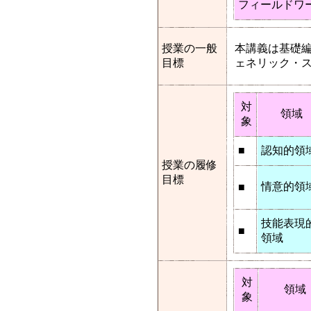
フィールドワ
授業の一般
本講義は基礎
目標
ェネリック・
対
領域
象
■
認知的領
授業の履修
目標
情意的領
■
技能表現
■
領域
対
領域
象