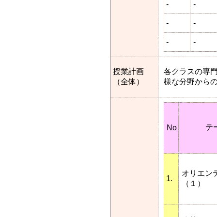
-
-
-
-
-
-
授業計画
各クラスの専
（全体）
様な分野からの
テ
No
オリエン
1.
（１）