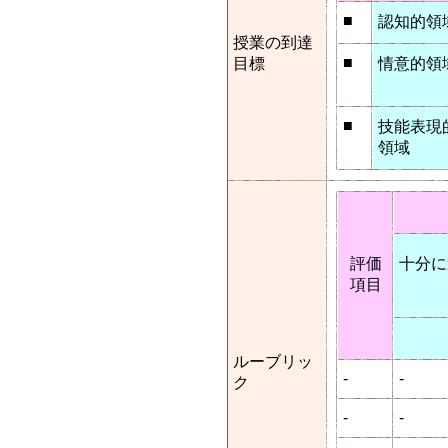
■
認知的領
授業の到達
■
目標
情意的領
■
技能表現
領域
評価
十分に
項目
ルーブリッ
-
-
ク
-
-