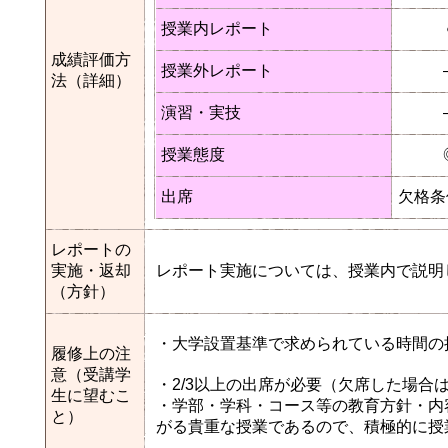
授業内レポート
成績評価方
授業外レポート
法（詳細）
演習・実技
授業態度
出席
欠格条
レポートの
実施・返却
レポート実施については、授業内で説明
（方針）
・大学設置基準で求められている時間の
履修上の注
意（受講学
・2/3以上の出席が必要（欠席した場
生に望むこ
・学部・学科・コース等の教育方針・内
と）
がる貴重な授業であるので、積極的に授