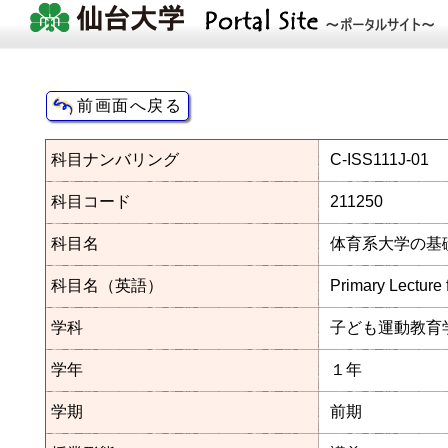
科目ナンバリング
C-ISS111J-01
科目コード
211250
科目名
体育系大学の基
科目名（英語）
Primary Lecture
学科
子ども運動教育
学年
１年
学期
前期