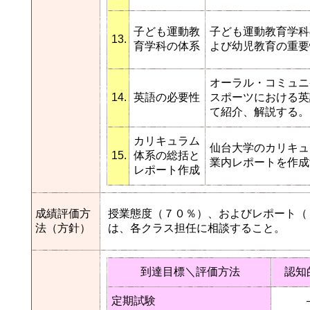
子ども運動教
子ども運動教育学科
13.
育学科の体系
よび幼児教育の重要
オーラル・コミュニ
14.
英語の必要性
スポーツにおける英
て紹介、解説する。
カリキュラム
仙台大学のカリキュ
15.
体系の総括と
業内レポートを作成
レポート作成
成績評価方
授業態度（７０％）、およびレポート（
法（方針）
は、各クラス担任に相談すること。
到達目標＼評価方法
認知
定期試験