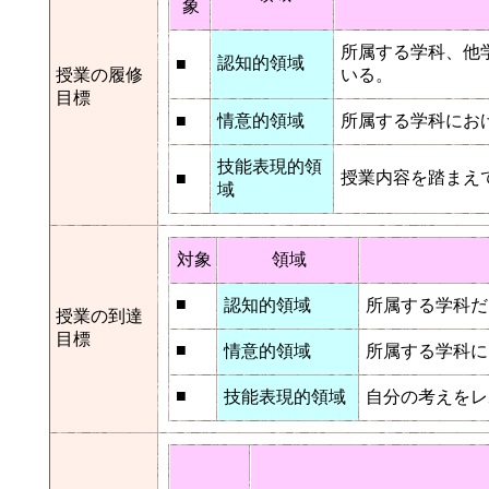
象
所属する学科、他
認知的領域
■
授業の履修
いる。
目標
■
情意的領域
所属する学科にお
技能表現的領
授業内容を踏まえ
■
域
対象
領域
■
認知的領域
所属する学科だ
授業の到達
目標
■
情意的領域
所属する学科に
■
技能表現的領域
自分の考えをレ