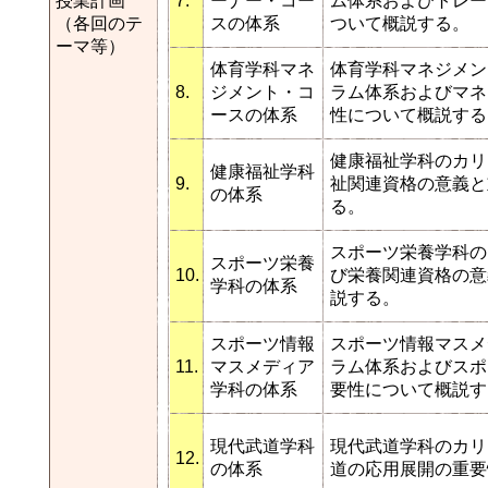
授業計画
7.
ーナー・コー
ム体系およびトレー
（各回のテ
スの体系
ついて概説する。
ーマ等）
体育学科マネ
体育学科マネジメン
8.
ジメント・コ
ラム体系およびマネ
ースの体系
性について概説する
健康福祉学科のカリ
健康福祉学科
9.
祉関連資格の意義と
の体系
る。
スポーツ栄養学科の
スポーツ栄養
10.
び栄養関連資格の意
学科の体系
説する。
スポーツ情報
スポーツ情報マスメ
11.
マスメディア
ラム体系およびスポ
学科の体系
要性について概説す
現代武道学科
現代武道学科のカリ
12.
の体系
道の応用展開の重要