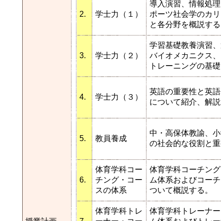
導入演習、情報処理
2.
学士力（１）
ポーツ社会学のカリ
と各分野を概説する
学習基礎教養演習、
3.
学士力（２）
バイオメカニクス、
トレーニングの基礎
英語の重要性と英語
4.
学士力（３）
について紹介、解説
中・高保体教諭、小
5.
教員養成
の社会的な役割と重
体育学科コー
体育学科コーチング
6.
チング・コー
ム体系およびコーチ
スの体系
ついて概説する。
体育学科トレ
体育学科トレーナー