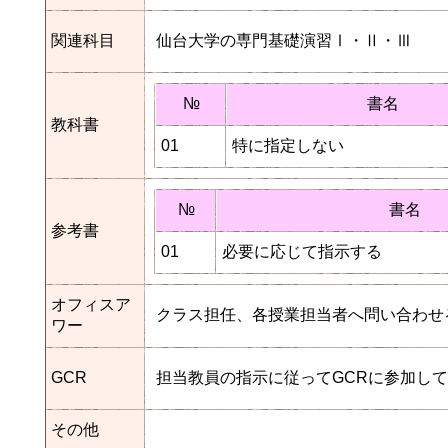
関連科目
仙台大学の専門基礎演習Ⅰ・Ⅱ・Ⅲ
№
書名
教科書
01
特に指定しない
№
書名
参考書
01
必要に応じて指示する
オフィスア
クラス担任、各授業担当者へ問い合わせ
ワー
GCR
担当教員の指示に従ってGCRに参加し
その他