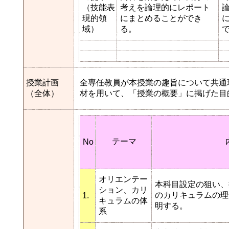
（技能表
考えを論理的にレポート
現的領
にまとめることができ
域）
る。
授業計画
全専任教員が本授業の趣旨について共通
（全体）
材を用いて、「授業の概要」に掲げた目
テーマ
No
オリエンテー
本科目設定の狙い、
ション、カリ
のカリキュラムの理
1.
キュラムの体
明する。
系