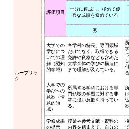
十分に達成し、極めて優
評価項目
秀な成績を修めている
秀
大学での
各学科の特長、専門領域
学びにつ
だけでなく、取得できる
いての理
免許や資格なども含めた
解（認知
大学全体の学びの構造に
的領域）
まで理解が及んでいる。
ルーブリッ
ク
大学での
所属する学科における専
学びへの
門領域の学習に対する非
意欲（情
常に強い意欲を持ってい
意的領
る。
域）
学修成果
授業や参考文献・資料の
の提示
内容を踏まえて、自分の