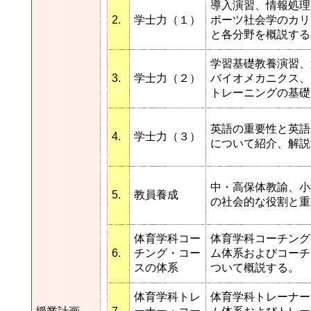
導入演習、情報処理
2.
学士力（１）
ポーツ社会学のカリ
と各分野を概説する
学習基礎教養演習、
3.
学士力（２）
バイオメカニクス、
トレーニングの基礎
英語の重要性と英語
4.
学士力（３）
について紹介、解説
中・高保体教諭、小
5.
教員養成
の社会的な役割と重
体育学科コー
体育学科コーチング
6.
チング・コー
ム体系およびコーチ
スの体系
ついて概説する。
体育学科トレ
体育学科トレーナー