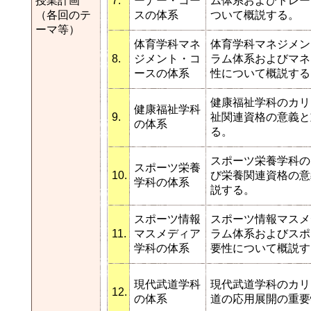
授業計画
7.
ーナー・コー
ム体系およびトレー
（各回のテ
スの体系
ついて概説する。
ーマ等）
体育学科マネ
体育学科マネジメン
8.
ジメント・コ
ラム体系およびマネ
ースの体系
性について概説する
健康福祉学科のカリ
健康福祉学科
9.
祉関連資格の意義と
の体系
る。
スポーツ栄養学科の
スポーツ栄養
10.
び栄養関連資格の意
学科の体系
説する。
スポーツ情報
スポーツ情報マスメ
11.
マスメディア
ラム体系およびスポ
学科の体系
要性について概説す
現代武道学科
現代武道学科のカリ
12.
の体系
道の応用展開の重要