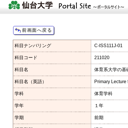
科目ナンバリング
C-ISS111J-01
科目コード
211020
科目名
体育系大学の基
科目名（英語）
Primary Lecture
学科
体育学科
学年
１年
学期
前期