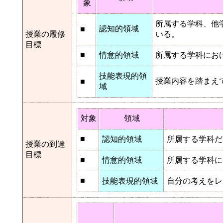
象
所属する学科、他
認知的領域
■
授業の履修
いる。
目標
■
情意的領域
所属する学科にお
技能表現的領
授業内容を踏まえ
■
域
対象
領域
■
認知的領域
所属する学科だ
授業の到達
目標
■
情意的領域
所属する学科に
■
技能表現的領域
自分の考えをレ