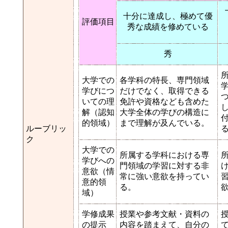
十分に達成し、極めて優
評価項目
秀な成績を修めている
秀
大学での
各学科の特長、専門領域
学びにつ
だけでなく、取得できる
いての理
免許や資格なども含めた
解（認知
大学全体の学びの構造に
的領域）
まで理解が及んでいる。
ルーブリッ
ク
大学での
所属する学科における専
学びへの
門領域の学習に対する非
意欲（情
常に強い意欲を持ってい
意的領
る。
域）
学修成果
授業や参考文献・資料の
の提示
内容を踏まえて、自分の