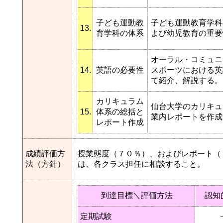
子ども運動教
子ども運動教育学科
13.
育学科の体系
よび幼児教育の重要
オーラル・コミュニ
14.
英語の必要性
スポーツにおける英
て紹介、解説する。
カリキュラム
仙台大学のカリキュ
15.
体系の総括と
業内レポートを作成
レポート作成
成績評価方
授業態度（７０％）、およびレポート（
法（方針）
は、各クラス担任に相談すること。
到達目標＼評価方法
認知
定期試験