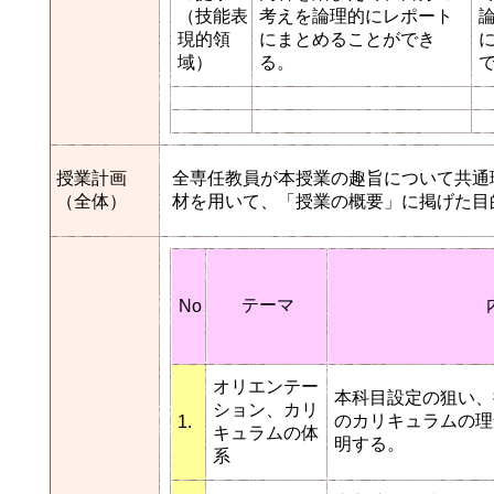
（技能表
考えを論理的にレポート
現的領
にまとめることができ
域）
る。
授業計画
全専任教員が本授業の趣旨について共通
（全体）
材を用いて、「授業の概要」に掲げた目
テーマ
No
オリエンテー
本科目設定の狙い、
ション、カリ
のカリキュラムの理
1.
キュラムの体
明する。
系