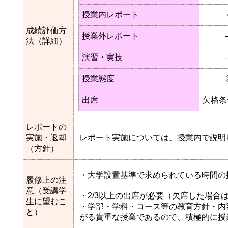
授業内レポート
成績評価方
授業外レポート
法（詳細）
演習・実技
授業態度
出席
欠格条
レポートの
実施・返却
レポート実施については、授業内で説明
（方針）
・大学設置基準で求められている時間の
履修上の注
意（受講学
・2/3以上の出席が必要（欠席した場
生に望むこ
・学部・学科・コース等の教育方針・内
と）
がる貴重な授業であるので、積極的に授