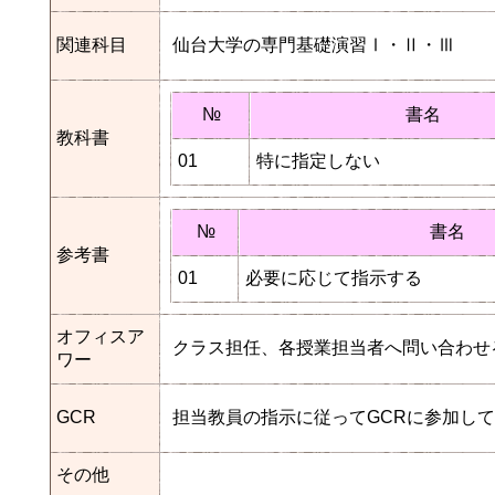
関連科目
仙台大学の専門基礎演習Ⅰ・Ⅱ・Ⅲ
№
書名
教科書
01
特に指定しない
№
書名
参考書
01
必要に応じて指示する
オフィスア
クラス担任、各授業担当者へ問い合わせ
ワー
GCR
担当教員の指示に従ってGCRに参加し
その他