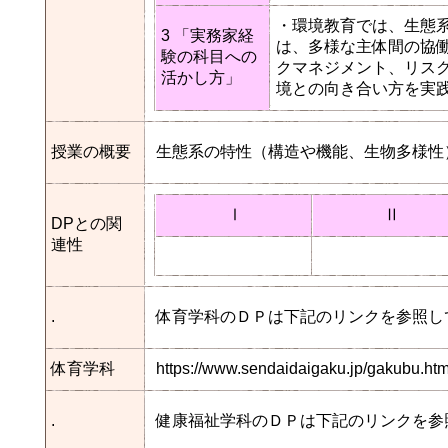
・環境教育では、生態
3 「実務家経
は、多様な主体間の協
験の科目への
クマネジメント、リス
活かし方」
境との向き合い方を実
授業の概要
生態系の特性（構造や機能、生物多様性
Ⅰ
Ⅱ
DPとの関
連性
.
体育学科のＤＰは下記のリンクを参照し
体育学科
https://www.sendaidaigaku.jp/gakubu.h
.
健康福祉学科のＤＰは下記のリンクを参