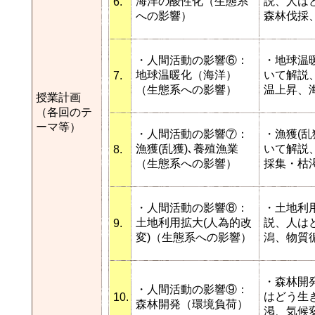
海洋の酸性化（生態系
説、人は
6.
への影響）
森林伐採
・人間活動の影響⑥：
・地球温
地球温暖化（海洋）
いて解説
7.
（生態系への影響）
温上昇、
授業計画
（各回のテ
ーマ等）
・人間活動の影響⑦：
・漁獲(
漁獲(乱獲)､養殖漁業
いて解説
8.
（生態系への影響）
採集・枯
・人間活動の影響⑧：
・土地利
土地利用拡大(人為的改
説、人は
9.
変)（生態系への影響）
潟、物質
・森林開
・人間活動の影響⑨：
はどう生
10.
森林開発（環境負荷）
渇、気候