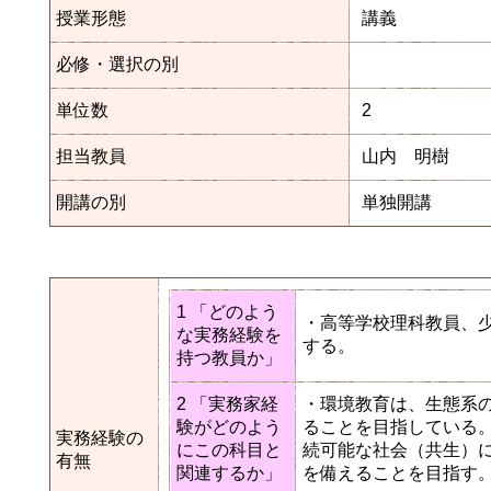
授業形態
講義
必修・選択の別
単位数
2
担当教員
山内 明樹
開講の別
単独開講
1 「どのよう
・高等学校理科教員、
な実務経験を
する。
持つ教員か」
2 「実務家経
・環境教育は、生態系
験がどのよう
ることを目指している
実務経験の
にこの科目と
続可能な社会（共生）
有無
関連するか」
を備えることを目指す