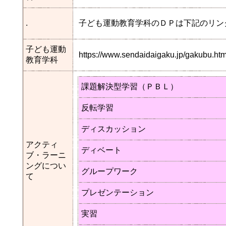
.
子ども運動教育学科のＤＰは下記のリン
子ども運動
https://www.sendaidaigaku.jp/gakubu.
教育学科
課題解決型学習（ＰＢＬ）
反転学習
ディスカッション
アクティ
ディベート
ブ・ラーニ
ングについ
グループワーク
て
プレゼンテーション
実習