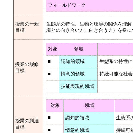
フィールドワーク
授業の一般
生態系の特性、生物と環境の関係を理解
目標
境との向き合い方、向き合う力）を身に
対象
領域
■
認知的領域
生態系の特性に
授業の履修
目標
■
情意的領域
持続可能な社会
技能表現的領域
対象
領域
■
認知的領域
生態系
授業の到達
目標
■
情意的領域
持続可