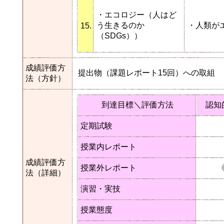
・エコロジー（人はど
う生きるのか
・人類が
15.
（SDGs））
成績評価方
提出物（課題レポート15回）への取組
法（方針）
到達目標＼評価方法
認知
定期試験
授業内レポート
成績評価方
授業外レポート
法（詳細）
演習・実技
授業態度