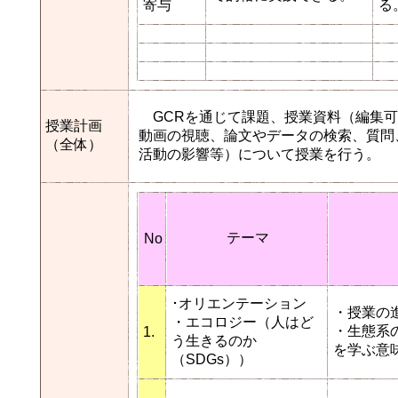
寄与
る
GCRを通じて課題、授業資料（編集可能なMM
授業計画
動画の視聴、論文やデータの検索、質問
（全体）
活動の影響等）について授業を行う。
テーマ
No
･オリエンテーション
・授業の
・エコロジー（人はど
・生態系
1.
う生きるのか
を学ぶ意
（SDGs））