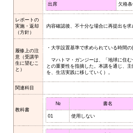
出席
欠格条
レポートの
実施・返却
内容確認後、不十分な場合に再提出を求
（方針）
・大学設置基準で求められている時間の
履修上の注
意（受講学
マハトマ・ガンジーは、「地球に住む
生に望むこ
との重要性を指摘した。本講を通じ、主
と）
を、生活実践に移していく）。
関連科目
№
書名
教科書
01
使用しない