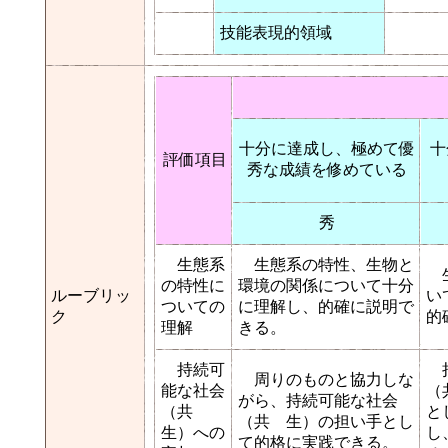
技能表現的領域
十分に達成し、極めて優
十
評価項目
秀な成績を修めている
秀
生態系
生態系の特性、生物と
生
の特性に
環境の関係について十分
ルーブリッ
い
ついての
に理解し、的確に説明で
ク
的
理解
きる。
持続可
持
周りのものと協力しな
能な社会
（
がら、持続可能な社会
（共
と
（共 生）の担い手とし
生）への
し
て的格に実践できる。