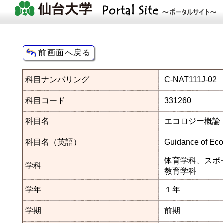
科目ナンバリング
C-NAT111J-02
科目コード
331260
科目名
エコロジー概論
科目名（英語）
Guidance of Eco
体育学科、スポー
学科
教育学科
学年
１年
学期
前期