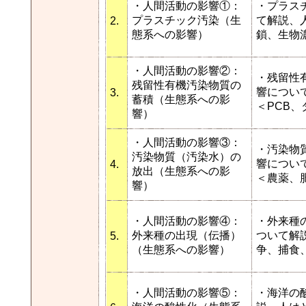
・人間活動の影響①：
・プラス
プラスチック汚染（生
て解説、
2.
態系への影響）
鎖、生物
・人間活動の影響②：
・残留性
残留性有機汚染物質の
響につい
3.
蓄積（生態系への影
＜PCB
響）
・人間活動の影響③：
・汚染物
汚染物質（汚染水）の
響につい
4.
放出（生態系への影
＜農薬、
響）
・人間活動の影響④：
・外来種
外来種の出現（伝播）
ついて解
5.
（生態系への影響）
争、捕食
・人間活動の影響⑤：
・海洋の