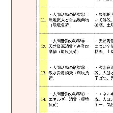
・人間活動の影響⑩：
・農地拡
農地拡大と食品廃棄物
いて解説
11.
（環境負荷）
破壊、土
・人間活動の影響⑪：
・天然資
天然資源消費と産業廃
について
12.
棄物（環境負荷）
枯渇、土
・人間活動の影響⑫：
・淡水資
淡水資源消費（環境負
説、人は
13.
荷）
干ばつ、
・人間活動の影響⑬：
・エネル
エネルギー消費（環境
説、人は
14.
負荷）
ギー、気