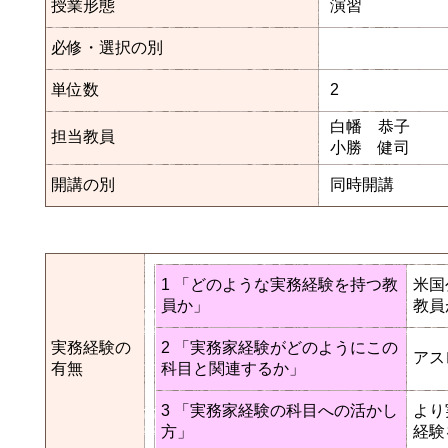
授業形態
演習
必修・選択の別
単位数
2
白幡 恭子
担当教員
小勝 健司
開講の別
同時開講
1 「どのような実務経験を持つ教
米国
員か」
教員
実務経験の
2 「実務家経験がどのようにこの
アス
有無
科目と関連するか」
3 「実務家経験の科目への活かし
より
方」
経験