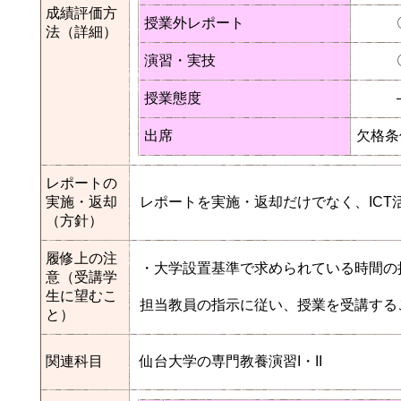
成績評価方
授業外レポート
法（詳細）
演習・実技
授業態度
出席
欠格条
レポートの
実施・返却
レポートを実施・返却だけでなく、IC
（方針）
履修上の注
・大学設置基準で求められている時間の
意（受講学
生に望むこ
担当教員の指示に従い、授業を受講する
と）
関連科目
仙台大学の専門教養演習I・II