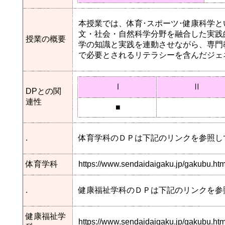
本授業では、体育･スポーツ･健康科学
文・社会・自然科学分野を融合した実践
授業の概要
学の知識と実践を連動させながら、専門
で必要とされるリテラシーを含んだジェ
Ⅰ
Ⅱ
DPとの関
連性
■
.
体育学科のＤＰは下記のリンクを参照し
体育学科
https://www.sendaidaigaku.jp/gakubu.h
.
健康福祉学科のＤＰは下記のリンクを参
健康福祉学
https://www.sendaidaigaku.jp/gakubu.