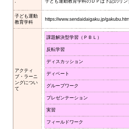
.
子ども運動教育学科のＤＰは下記のリン
子ども運動
https://www.sendaidaigaku.jp/gakubu.
教育学科
課題解決型学習（ＰＢＬ）
反転学習
ディスカッション
アクティ
ディベート
ブ・ラーニ
ングについ
グループワーク
て
プレゼンテーション
実習
フィールドワーク