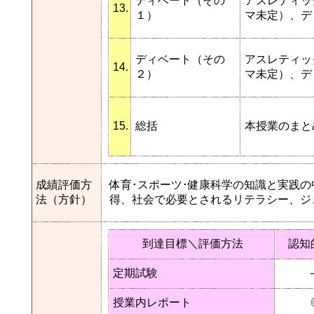
ディベート（その
アスレティッ
13.
１）
マ未定）、デ
ディベート（その
アスレティッ
14.
２）
マ未定）、デ
15.
総括
本授業のまと
成績評価方
体育･スポーツ･健康科学の知識と実践
法（方針）
得、社会で必要とされるリテラシー、ジ
到達目標＼評価方法
認知
定期試験
授業内レポート