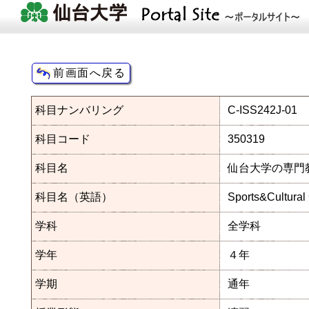
科目ナンバリング
C-ISS242J-01
科目コード
350319
科目名
仙台大学の専門
科目名（英語）
Sports&Cultural
学科
全学科
学年
４年
学期
通年