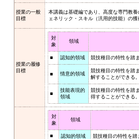
授業の一般
本講義は基礎編であり、高度な専門教養
目標
ェネリック・スキル（汎用的技能）の獲
対
領域
象
■
認知的領域
競技種目の特性を踏
授業の履修
目標
競技種目の特性を踏
情意的領域
■
解することができる
技能表現的
競技種目の特性を踏
■
領域
得することができる
対
領域
象
■
認知的領域
競技種目の特性を踏