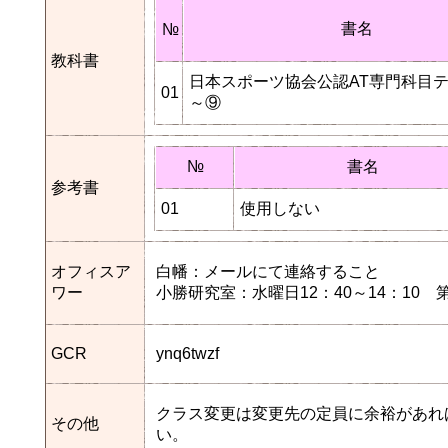
書名
№
教科書
日本スポーツ協会公認AT専門科目
01
～⑨
№
書名
参考書
01
使用しない
オフィスア
白幡：メールにて連絡すること
ワー
小勝研究室：水曜日12：40～14：10
GCR
ynq6twzf
クラス変更は変更先の定員に余裕があれ
その他
い。