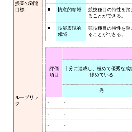
授業の到達
■
目標
情意的領域
競技種目の特性を踏
ることができる。
■
技能表現的
競技種目の特性を踏
領域
ることができる。
評価
十分に達成し、極めて優秀な成
項目
修めている
秀
ルーブリッ
-
-
ク
-
-
-
-