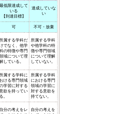
最低限達成して
達成していな
いる
い
【到達目標】
可
不可・放棄
所属する学科だ
所属する学科
けでなく、他学
や他学科の特
科の特徴や専門
徴や専門領域
領域について理
について理解
解している。
していない。
所属する学科に
所属する学科
おける専門領域
における専門
の学習に対する
領域の学習に
意欲を持ってい
対する意欲を
る。
持てない。
自分の考えをレ
自分の考えを