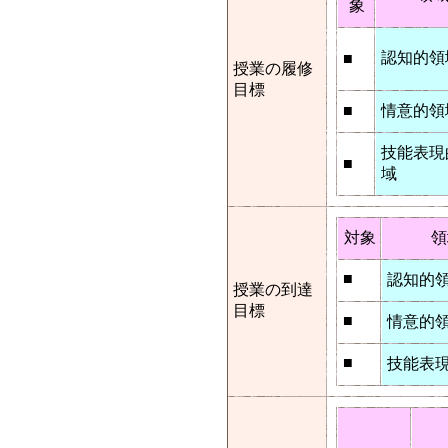
象
認知的領
■
授業の履修
目標
■
情意的領
技能表現
■
域
対象
領
■
認知的
授業の到達
目標
■
情意的
■
技能表