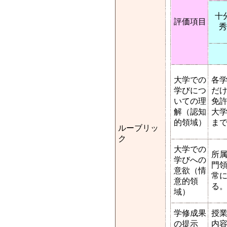
十
評価項目
秀
大学での
各
学びにつ
だ
いての理
免
解（認知
大
的領域）
ま
ルーブリッ
ク
大学での
所
学びへの
門
意欲（情
常
意的領
る
域）
学修成果
授
の提示
内