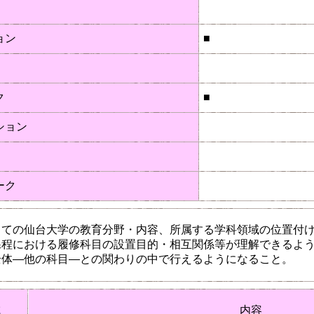
ョン
■
ク
■
ション
ーク
しての仙台大学の教育分野・内容、所属する学科領域の位置付
課程における履修科目の設置目的・相互関係等が理解できるよ
全体―他の科目―との関わりの中で行えるようになること。
域
内容