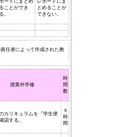
ポートにまとめ
レポートにま
ることができ
とめることが
る。
できない。
の責任者によって作成された教
時
授業外学修
間
数
４
のカリキュラムを『学生便
時
確認する。
間