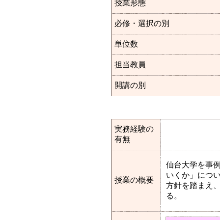
授業形態
必修・選択の別
単位数
担当教員
開講の別
実務経験の
有無
仙台大学を事
いくか」について
授業の概要
方針を踏まえ
る。