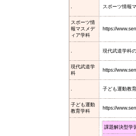
.
スポーツ情報
スポーツ情
報マスメデ
https://www.s
ィア学科
.
現代武道学科
現代武道学
https://www.s
科
.
子ども運動教
子ども運動
https://www.s
教育学科
課題解決型学