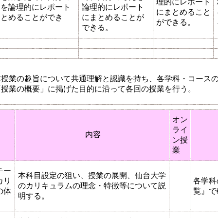
理的にレポート
えを論理的にレポート
論理的にレポート
にまとめること
まとめることができ
にまとめることが
ができる。
。
できる。
本授業の趣旨について共通理解と認識を持ち、各学科・コース
「授業の概要」に掲げた目的に沿って各回の授業を行う。
オン
ライ
マ
内容
ン授
業
テー
本科目設定の狙い、授業の展開、仙台大学
カリ
各学科
のカリキュラムの理念・特徴等について説
の体
覧』で
明する。