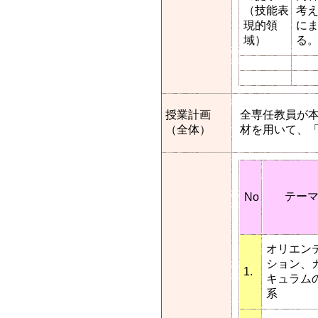
（技能表
考
現的領
に
域）
る
授業計画
全専任教員が
（全体）
材を用いて、
テー
No
オリエン
ション、
1.
キュラム
系