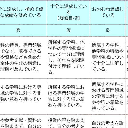
十分に達成してい
分に達成し、極めて優
おおむね達成し
る
な成績を修めている
ている
【履修目標】
秀
優
良
所属する学科、他
学科の特長、専門領域
所属する学科、
学科の専門領域に
けでなく、取得できる
他学科の特徴や
ついて十分に理解
許や資格なども含めた
専門領域につい
し、それらを関連
学全体の学びの構造に
て十分に理解し
付けて理解してい
で理解が及んでいる。
ている。
る。
所属する学科に
属する学科における専
所属する学科にお
おける専門領域
領域の学習に対する非
ける専門領域の学
の学習に対する
に強い意欲を持ってい
習に対する強い意
やや強い意欲を
。
欲を持っている。
持っている。
業や参考文献・資料の
授業内容を踏まえ
自分の考えを論
容を踏まえて、自分の
て、自分の考えを