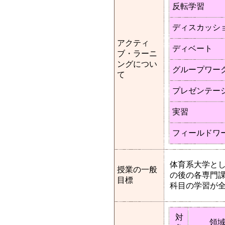
反転学習
ディスカッシ
アクティ
ディベート
ブ・ラーニ
ングについ
グループワー
て
プレゼンテー
実習
フィールドワ
体育系大学と
授業の一般
の後の各専門
目標
科目の学習が
対
領