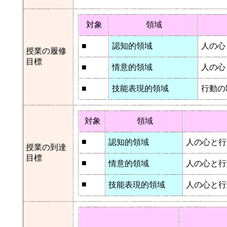
対象
領域
■
認知的領域
人の心
授業の履修
目標
■
情意的領域
人の心
■
技能表現的領域
行動の
対象
領域
■
認知的領域
人の心と行
授業の到達
目標
■
情意的領域
人の心と行
■
技能表現的領域
人の心と行