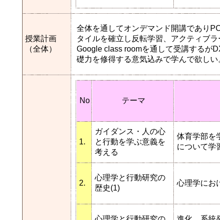
全体を通してオンデマンド開講でありP
授業計画
タイルを確立し反転学習、アクティブラ
（全体）
Google class roomを通して受講
礎力を修得する意気込みで学んで欲しい
No
テーマ
ガイダンス・人の心
体育学部を
1.
と行動を学ぶ意義を
について学
考える
心理学と行動研究の
2.
心理学にお
歴史(1)
心理学と行動研究の
進化、系統