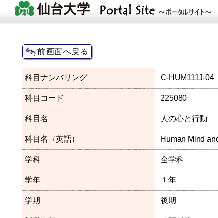
科目ナンバリング
C-HUM111J-04
科目コード
225080
科目名
人の心と行動
科目名（英語）
Human Mind and
学科
全学科
学年
１年
学期
後期