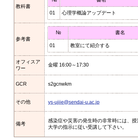
教科書
01
心理学概論アップデート
№
書名
参考書
01
教室にて紹介する
オフィスア
金曜 16:00～17:30
ワー
GCR
s2gcnwkm
その他
ys-ujiie@sendai-u.ac.jp
感染症や災害の発生時の非常時には、授
備考
大学の指示に従い受講して下さい。