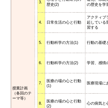
3.
歴史(2)
の歴史を学
アクティブ
4.
日常生活の心と行動
起している
習する
5.
行動科学の方法(1)
行動の基礎
6.
行動科学の方法(2)
学習、感情
医療の場の心と行動
7.
医療現場に
(1)
授業計画
（各回のテ
ーマ等）
医療の場の心と行動
8.
心の病気と
(2)