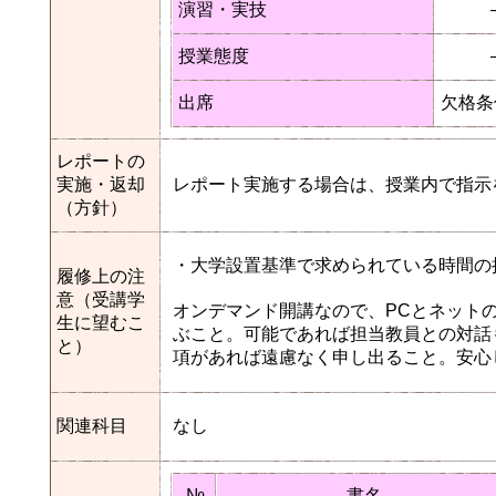
演習・実技
授業態度
出席
欠格条
レポートの
実施・返却
レポート実施する場合は、授業内で指示
（方針）
・大学設置基準で求められている時間の
履修上の注
意（受講学
オンデマンド開講なので、PCとネット
生に望むこ
ぶこと。可能であれば担当教員との対話
と）
項があれば遠慮なく申し出ること。安心
関連科目
なし
№
書名