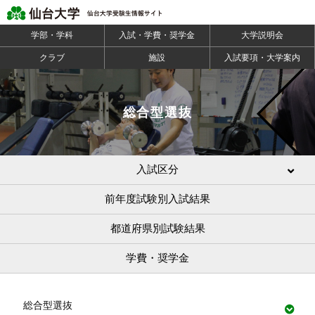
学部・学科
入試・学費・奨学金
大学説明会
クラブ
施設
入試要項・大学案内
総合型選抜
入試区分
前年度試験別入試結果
都道府県別試験結果
学費・奨学金
総合型選抜