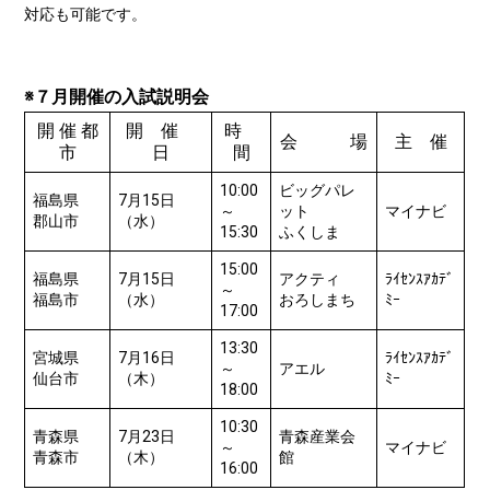
対応も可能です。
※７月開催の入試説明会
開 催 都
開 催
時
会 場
主 催
市
日
間
10:00
ビッグパレ
福島県
7月15日
～
ット
マイナビ
郡山市
（水）
15:30
ふくしま
15:00
福島県
7月15日
アクティ
ﾗｲｾﾝｽｱｶﾃﾞ
～
福島市
（水）
おろしまち
ﾐｰ
17:00
13:30
宮城県
7月16日
ﾗｲｾﾝｽｱｶﾃﾞ
～
アエル
仙台市
（木）
ﾐｰ
18:00
10:30
青森県
7月23日
青森産業会
～
マイナビ
青森市
（木）
館
16:00