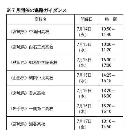
※７月開催の進路ガイダンス
高校名
開催日
時 間
7月14日
10:50～
《宮城県》中新田高校
（火）
11:40
7月15日
10:00～
《宮城県》白石工業高校
（水）
11:20
7月15日
16:30～
《秋田県》御所野学院高校
（水）
17:00
7月15日
14:25～
《山形県》鶴岡中央高校
（水）
15:15
7月16日
13:20～
《宮城県》登米高校
（木）
16:00
7月16日
15:20～
《岩手県》一関第二高校
（木）
16:10
7月17日
13:10～
《宮城県》涌谷高校
（金）
14:50