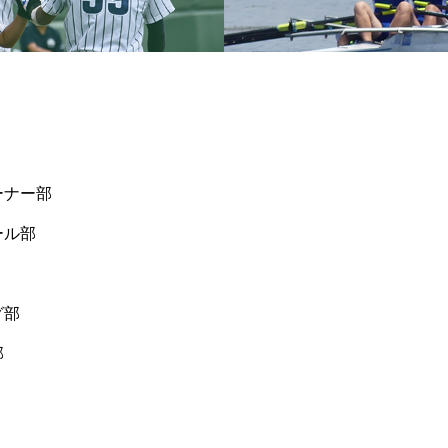
ーナー部
ール部
グ部
部