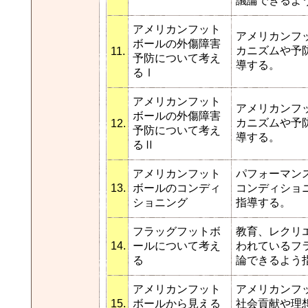
議論できるよ
アメリカンフット
アメリカンフ
ボールの外傷障害
カニズムや予
11.
予防について考え
導する。
るⅠ
アメリカンフット
アメリカンフ
ボールの外傷障害
カニズムや予
12.
予防について考え
導する。
るⅡ
アメリカンフット
パフォーマン
13.
ボールのコンディ
コンディショ
ショニング
指導する。
フラッグフットボ
教育、レクリ
14.
ールについて考え
われているフ
る
論できるよう
アメリカンフット
アメリカンフ
15.
ボールから見える
社会貢献や理