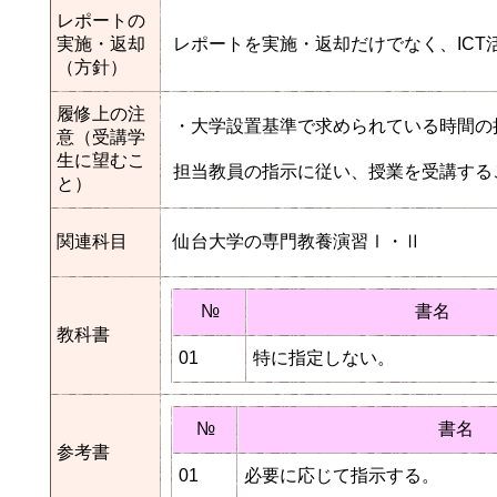
レポートの
実施・返却
レポートを実施・返却だけでなく、IC
（方針）
履修上の注
・大学設置基準で求められている時間の
意（受講学
生に望むこ
担当教員の指示に従い、授業を受講する
と）
関連科目
仙台大学の専門教養演習Ⅰ・Ⅱ
№
書名
教科書
01
特に指定しない。
№
書名
参考書
01
必要に応じて指示する。