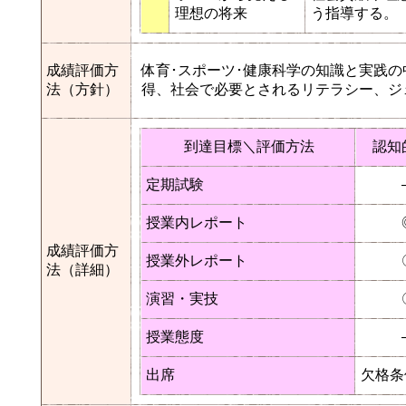
理想の将来
う指導する。
成績評価方
体育･スポーツ･健康科学の知識と実践
法（方針）
得、社会で必要とされるリテラシー、ジ
到達目標＼評価方法
認知
定期試験
授業内レポート
成績評価方
授業外レポート
法（詳細）
演習・実技
授業態度
出席
欠格条