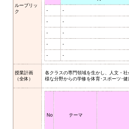
ルーブリッ
-
-
ク
-
-
-
-
-
-
-
-
授業計画
各クラスの専門領域を生かし、人文・社
（全体）
様な分野からの学修を体育･スポーツ･
No
テーマ