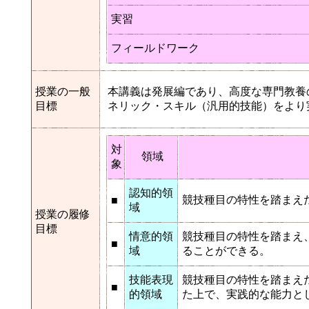
実習
フィールドワーク
授業の一般
本講義は発展編であり、高度な専門教養
目標
ネリック・スキル（汎用的技能）をより
対
領域
象
認知的領
競技種目の特性を踏まえ
■
域
授業の履修
目標
情意的領
競技種目の特性を踏まえ
■
域
ることができる。
技能表現
競技種目の特性を踏まえ
■
的領域
た上で、実践的な能力と