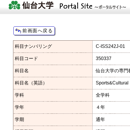
科目ナンバリング
C-ISS242J-01
科目コード
350337
科目名
仙台大学の専門
科目名（英語）
Sports&Cultural
学科
全学科
学年
４年
学期
通年