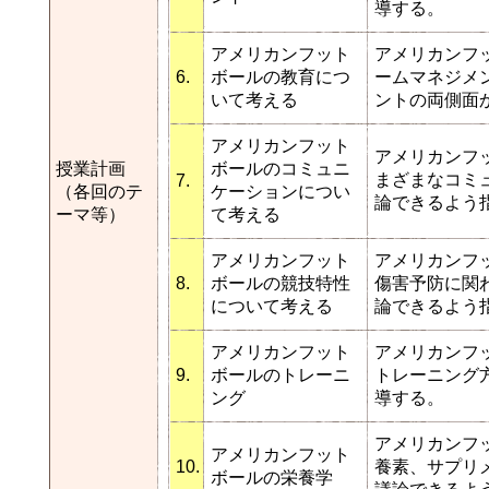
導する。
アメリカンフット
アメリカンフ
6.
ボールの教育につ
ームマネジメ
いて考える
ントの両側面
アメリカンフット
アメリカンフ
授業計画
ボールのコミュニ
まざまなコミ
7.
（各回のテ
ケーションについ
論できるよう
ーマ等）
て考える
アメリカンフット
アメリカンフ
8.
ボールの競技特性
傷害予防に関
について考える
論できるよう
アメリカンフット
アメリカンフ
9.
ボールのトレーニ
トレーニング
ング
導する。
アメリカンフ
アメリカンフット
10.
養素、サプリ
ボールの栄養学