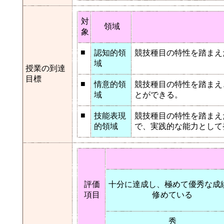
対
領域
象
■
認知的領
競技種目の特性を踏まえ
域
授業の到達
目標
■
情意的領
競技種目の特性を踏まえ
域
とができる。
■
技能表現
競技種目の特性を踏まえ
的領域
で、実践的な能力として
評価
十分に達成し、極めて優秀な成
項目
修めている
秀