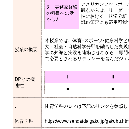
アメリカンフットボー
3 「実務家経験
観点からは、リーダー
の科目への活
技における「状況分析 
かし方」
戦略策定にも応用可能
本授業では、体育･スポーツ･健康科学
文・社会・自然科学分野を融合した実践
授業の概要
学の知識と実践を連動させながら、専門
で必要とされるリテラシーを含んだジェ
Ⅰ
Ⅱ
DPとの関
連性
■
■
.
体育学科のＤＰは下記のリンクを参照し
体育学科
https://www.sendaidaigaku.jp/gakubu.h