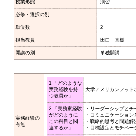
授業形態
演習
必修・選択の別
単位数
2
担当教員
田口 直樹
開講の別
単独開講
1 「どのような
実務経験を持
大学アメリカンフット
つ教員か」
2 「実務家経験
・リーダーシップとチ
がどのように
・コミュニケーション
実務経験の
この科目と関
・戦略的思考と問題解
有無
連するか」
・目標設定とモチベー