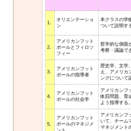
オリエンテーショ
本クラスの学
1.
ン
ついて説明す
アメリカンフット
哲学的な側面
2.
ボールとフィロソ
考察・議論で
フィー
歴史学、文学
アメリカンフット
3.
え、アメリカ
ボールの指導者
ングについて
アメリカンフ
アメリカンフット
4.
体罰問題、育
ボールの社会学
よう指導する
アメリカンフ
アメリカンフット
いて、チーム
ボールのマネジメ
5.
マネジメント
ント