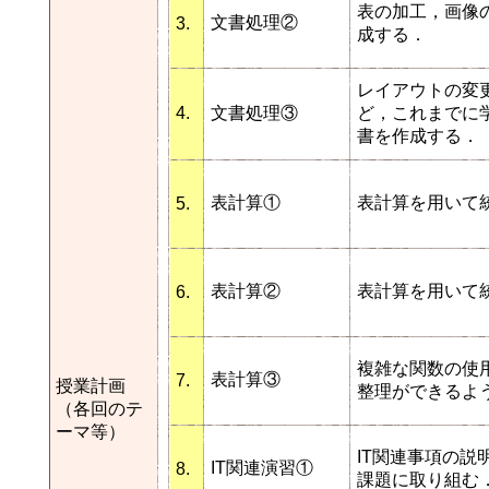
表の加工，画像
文書処理②
3.
成する．
レイアウトの変
4.
文書処理③
ど，これまでに
書を作成する．
表計算①
表計算を用いて
5.
表計算②
表計算を用いて
6.
複雑な関数の使
表計算③
7.
授業計画
整理ができるよ
（各回のテ
ーマ等）
IT関連事項の説
IT関連演習①
8.
課題に取り組む