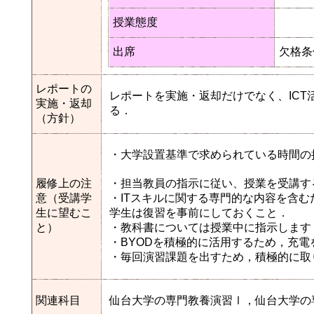
授業態度
出席
欠格条
レポートの
レポートを実施・返却だけでなく、IC
実施・返却
る．
（方針）
・大学設置基準で求められている時間の
履修上の注
・担当教員の指示に従い、授業を受講す
意（受講学
・ITスキルに関する専門的な内容を含
生に望むこ
学生は復習を事前にしておくこと．
と）
・教科書については授業中に指示します
・BYODを積極的に活用するため，充電
・毎回演習課題を出すため，積極的に取
関連科目
仙台大学の専門教養演習Ⅰ，仙台大学の