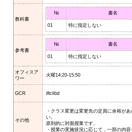
№
書名
教科書
01
特に指定しない
№
書名
参考書
01
特に指定しない
オフィスア
火曜14:20-15:50
ワー
GCR
iftcilbd
・クラス変更は変更先の定員に余裕があ
い。
その他
原則的に対面授業です。
・授業の実施状況に応じて，一部の内容