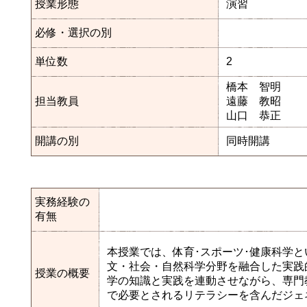
授業形態
演習
必修・選択の別
単位数
2
橋本 智明
担当教員
遠藤 教昭
山口 恭正
開講の別
同時開講
実務経験の
有無
本授業では、体育･スポーツ･健康科学
文・社会・自然科学分野を融合した実践
授業の概要
学の知識と実践を連動させながら、専門
で必要とされるリテラシーを含んだジェ