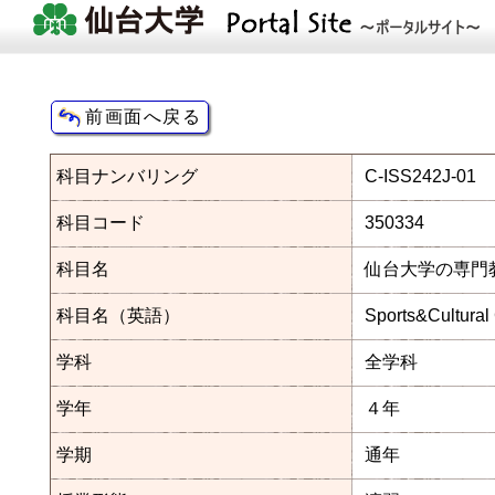
科目ナンバリング
C-ISS242J-01
科目コード
350334
科目名
仙台大学の専門教
科目名（英語）
Sports&Cultural
学科
全学科
学年
４年
学期
通年