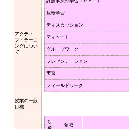
課題解決型学習（ＰＢＬ）
反転学習
ディスカッション
アクティ
ディベート
ブ・ラーニ
ングについ
グループワーク
て
プレゼンテーション
実習
フィールドワーク
授業の一般
目標
対
領域
象