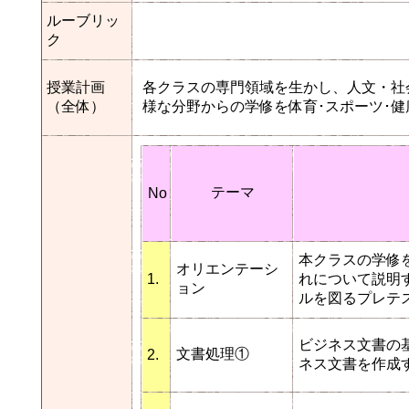
ルーブリッ
ク
授業計画
各クラスの専門領域を生かし、人文・社
（全体）
様な分野からの学修を体育･スポーツ･
テーマ
No
本クラスの学修
オリエンテーシ
1.
れについて説明す
ョン
ルを図るプレテ
ビジネス文書の
文書処理①
2.
ネス文書を作成