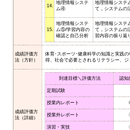
地理情報システ
地理情報システ
14.
ム④
て，システムの
地理情報システ
地理情報システ
15.
ム⑤/学習内容の
て，システムの
確認と自己分析
習内容の振り返
成績評価方
体育･スポーツ･健康科学の知識と実践
法（方針）
得、社会で必要とされるリテラシー、ジ
到達目標＼評価方法
認知
定期試験
授業内レポート
成績評価方
授業外レポート
法（詳細）
演習・実技